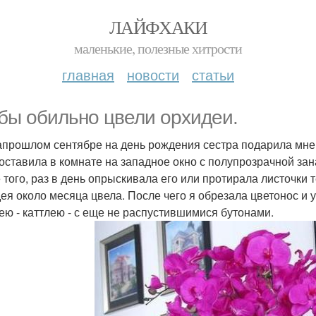
ЛАЙФХАКИ
маленькие, полезные хитрости
главная
новости
статьи
бы обильно цвели орхидеи.
апрошлом сентябре на день рождения сестра подарила мне
Поставила в комнате на западное окно с полупрозрачной зана
 того, раз в день опрыскивала его или протирала листочки 
ея около месяца цвела. После чего я обрезала цветонос и у
ею - каттлею - с еще не распустившимися бутонами.