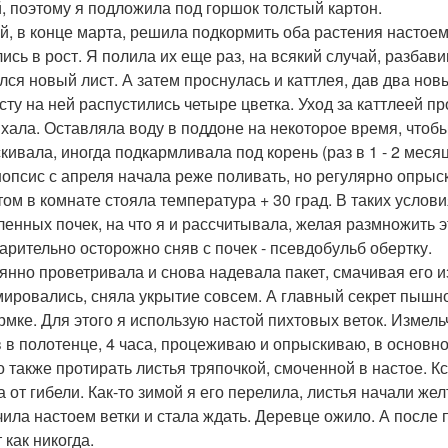
, поэтому я подложила под горшок толстый картон.
й, в конце марта, решила подкормить оба растения настоем
лись в рост. Я полила их еще раз, на всякий случай, разбав
лся новый лист. А затем проснулась и каттлея, дав два новы
сту на ней распустились четыре цветка. Уход за каттлеей пр
хала. Оставляла воду в поддоне на некоторое время, чтобы
кивала, иногда подкармливала под корень (раз в 1 - 2 мес
опсис с апреля начала реже поливать, но регулярно опрыс
том в комнате стояла температура + 30 град. В таких услов
ленных почек, на что я и рассчитывала, желая размножить э
арительно осторожно сняв с почек - псевдобульб обертку.
янно проветривала и снова надевала пакет, смачивая его из
ировались, сняла укрытие совсем. А главный секрет пышно
рмке. Для этого я использую настой пихтовых веток. Измель
в в полотенце, 4 часа, процеживаю и опрыскиваю, в основн
 также протирать листья тряпочкой, смоченной в настое. Кс
 от гибели. Как-то зимой я его перелила, листья начали жел
ила настоем ветки и стала ждать. Деревце ожило. А после 
 как никогда.