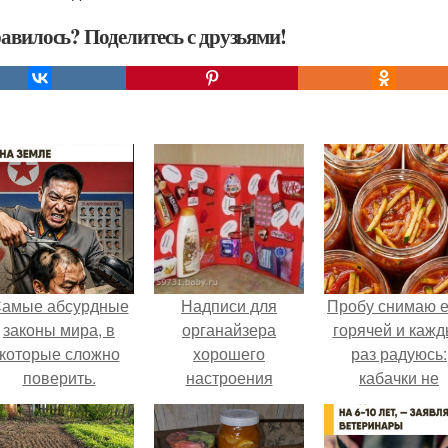
авилось? Поделитесь с друзьями!
амые абсурдные
Надписи для
Пробу снимаю 
законы мира, в
органайзера
горячей и каж
которые сложно
хорошего
раз радуюсь:
поверить.
настроения
кабачки не
распечатать. Идеи
развариваются
"Органайзеров
соус получает