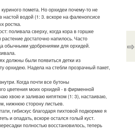
 куриного помета. Но орхидеи почему-то не
ив настой водой (1: 3. вскоре на фаленопсисе
х ростка.
ост: поливала сверху, когда кора в горшке
 растение достаточно напилось. Часто
⇨
яца обычными удобрениями для орхидей.
кивала.
иях должны были появиться детки из
ту орхидею. Надела на стебли прозрачный пакет,
нутри. Когда почти все бутоны
го цветения моих орхидей - в фирменной
чаю хвою и заливаю кипятком (1: 3), настаиваю,
ом, нижнюю сторону листьев.
тати, гибискус благодаря пихтовой подкормке я
теть и опадать, вскоре остался голый куст.
пересадки полностью восстановилось, теперь