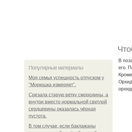
Что
В поз
его. 
Популярные материалы
Кроме
Моя семья успешность отпуском у
Орхид
"Морюшка измеряет".
орхид
Срезала старую ветку смородины, а
внутри вместо нормальной светлой
сердцевины оказалась чёрная
пустота.
В том случае, если баклажаны