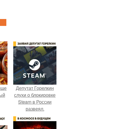
еще
Депутат Горелкин
дый
слухи о блокировке
Steam в России
развеял.
, а
ся