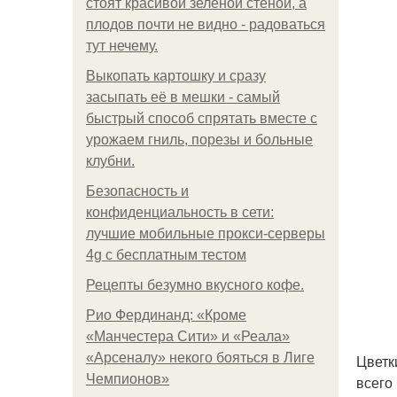
стоят красивой зелёной стеной, а
плодов почти не видно - радоваться
тут нечему.
Выкопать картошку и сразу
засыпать её в мешки - самый
быстрый способ спрятать вместе с
урожаем гниль, порезы и больные
клубни.
Безопасность и
конфиденциальность в сети:
лучшие мобильные прокси-серверы
4g с бесплатным тестом
Рецепты безумно вкусного кофе.
Рио Фердинанд: «Кроме
«Манчестера Сити» и «Реала»
«Арсеналу» некого бояться в Лиге
Цветк
Чемпионов»
всего