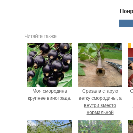
Понр
Читайте также
Моя смородина
Срезала старую
С
крупнее винограда.
ветку смородины, а
внутри вместо
нормальной
светлой
сердцевины