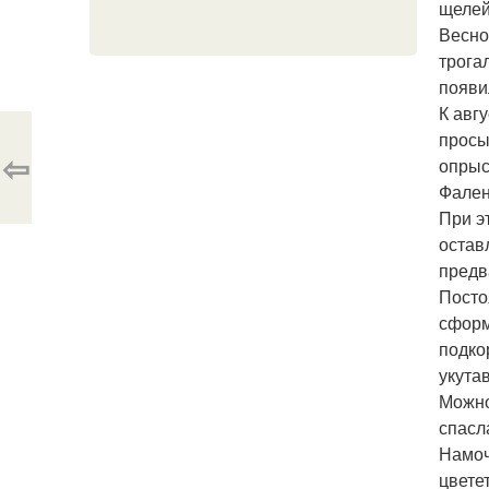
щелей
Весно
трога
появи
К авгу
просы
⇦
опрыс
Фален
При э
остав
предв
Посто
сформ
подко
укута
Можно
спасла
Намоч
цветет