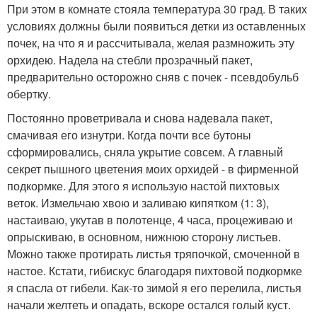
При этом в комнате стояла температура 30 град. В таких
условиях должны были появиться детки из оставленных
почек, на что я и рассчитывала, желая размножить эту
орхидею. Надела на стебли прозрачный пакет,
предварительно осторожно сняв с почек - псевдобульб
обертку.
Постоянно проветривала и снова надевала пакет,
смачивая его изнутри. Когда почти все бутоны
сформировались, сняла укрытие совсем. А главный
секрет пышного цветения моих орхидей - в фирменной
подкормке. Для этого я использую настой пихтовых
веток. Измельчаю хвою и заливаю кипятком (1: 3),
настаиваю, укутав в полотенце, 4 часа, процеживаю и
опрыскиваю, в основном, нижнюю сторону листьев.
Можно также протирать листья тряпочкой, смоченной в
настое. Кстати, гибискус благодаря пихтовой подкормке
я спасла от гибели. Как-то зимой я его перелила, листья
начали желтеть и опадать, вскоре остался голый куст.