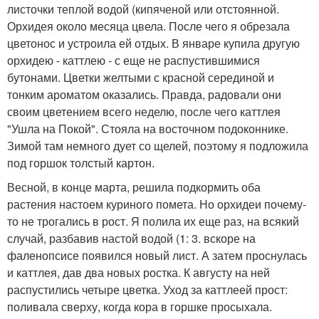
листочки теплой водой (кипяченой или отстоянной.
Орхидея около месяца цвела. После чего я обрезала
цветонос и устроила ей отдых. В январе купила другую
орхидею - каттлею - с еще не распустившимися
бутонами. Цветки желтыми с красной серединой и
тонким ароматом оказались. Правда, радовали они
своим цветением всего неделю, после чего каттлея
"Ушла на Покой". Стояла на восточном подоконнике.
Зимой там немного дует со щелей, поэтому я подложила
под горшок толстый картон.
Весной, в конце марта, решила подкормить оба
растения настоем куриного помета. Но орхидеи почему-
то не трогались в рост. Я полила их еще раз, на всякий
случай, разбавив настой водой (1: 3. вскоре на
фаленопсисе появился новый лист. А затем проснулась
и каттлея, дав два новых ростка. К августу на ней
распустились четыре цветка. Уход за каттлеей прост:
поливала сверху, когда кора в горшке просыхала.