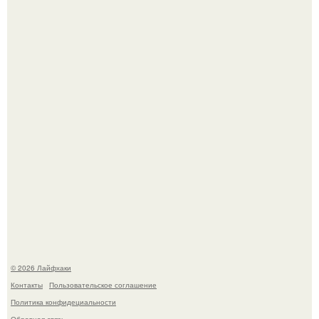
Домашние питомцы способны продлить жизнь своих
хозяев на 6-10 лет.
Будущее вселенной через миллионы и миллиарды лет
таит захватывающие тайны.
© 2026 Лайфхаки
Контакты
Пользовательское соглашение
Политика конфидециальности