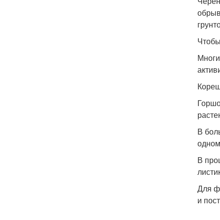
Черен
обрыв
грунт
Чтобы
Многи
актив
Кореш
Горшо
расте
В бол
одном
В про
листи
Для ф
и пос