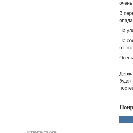
очень
В пер
опада
На ули
На со
от это
Осень
Держа
будет
посте
Понр
Читайте также