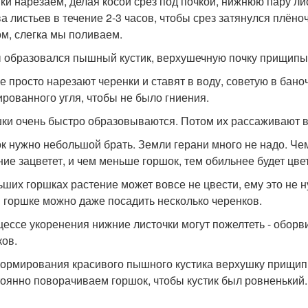
ки нарезаем, делая косой срез под почкой, нижнюю пару л
а листьев в течение 2-3 часов, чтобы срез затянулся плёно
ом, слегка мы поливаем.
 образовался пышный кустик, верхушечную почку прищипыва
е просто нарезают черенки и ставят в воду, советую в бано
ированного угля, чтобы не было гниения.
ки очень быстро образовываются. Потом их рассаживают в
к нужно небольшой брать. Земли герани много не надо. Чем
ние зацветет, и чем меньше горшок, тем обильнее будет цве
ьших горшках растение может вовсе не цвести, ему это не н
 горшке можно даже посадить несколько черенков.
цессе укоренения нижние листочки могут пожелтеть - оборви
ков.
ормирования красивого пышного кустика верхушку прищипыв
тоянно поворачиваем горшок, чтобы кустик был ровненький.