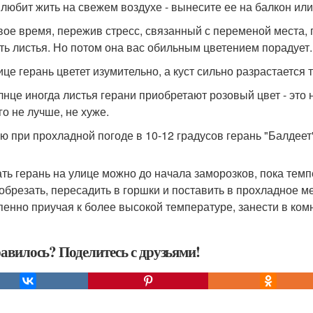
 любит жить на свежем воздухе - вынесите ее на балкон или 
вое время, пережив стресс, связанный с переменой места, ге
ть листья. Но потом она вас обильным цветением порадует.
це герань цветет изумительно, а куст сильно разрастается т
лнце иногда листья герани приобретают розовый цвет - это 
го не лучше, не хуже.
ю при прохладной погоде в 10-12 градусов герань "Балдеет
ть герань на улице можно до начала заморозков, пока темпе
 обрезать, пересадить в горшки и поставить в прохладное ме
пенно приучая к более высокой температуре, занести в комн
авилось? Поделитесь с друзьями!