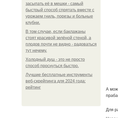
засыпать её в мешки - самый
быстрый способ спрятать вместе с
урожаем гниль, порезы и больные
клубни.
В том случае, если баклажаны
стоят красивой зелёной стеной, а
плодов почти не видно - радоваться
тут нечему.
Холодный душ - это не просто
способ проснуться быстро.
Лучшие бесплатные инструменты
веб-скрейпинга для 2024 года:
рейтинг
А мож
праба
Для р