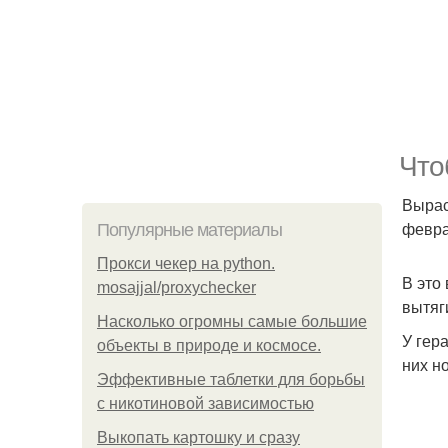
Что
Вырас
февра
Популярные материалы
Прокси чекер на python.
В это
mosajjal/proxychecker
вытяг
Насколько огромны самые большие
У гер
объекты в природе и космосе.
них н
Эффективные таблетки для борьбы
с никотиновой зависимостью
Выкопать картошку и сразу