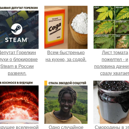
Депутат Горелкин
Всем быстренько
Лист томата
лухи о блокировке
на кухню, за содой.
пожелтел - и
Steam в России
половина дачни
развеял.
сразу хватае
удобрение.
удущее вселенной
Одно случайное
Смородины в э