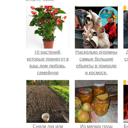
10 растений,
Насколько огромны
которые принесут в
самые большие
с
ваш дом любовь,
объекты в природе
семейную
и космосе.
гармонию и
счастье.
Сняли лук или
Из мягких груш
Б