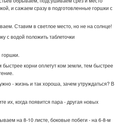
истьев обрываем, подсушиваем срез и место
чкой, и сажаем сразу в подготовленные горшки с
ем. Ставим в светлое место, но не на солнце!
чку с водой положить таблеточки
 горшки.
 быстрее корни оплетут ком земли, тем быстрее
тение.
ужно - жизнь и так хороша, зачем утруждаться? В
те их, когда появится пара - другая новых
аем на 8-10 листе, боковые побеги - на 6-8-м