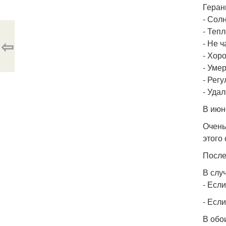
Геран
- Солн
- Теп
⇦
- Не 
- Хор
- Уме
- Рег
- Уда
В июн
Очень
этого
После
В слу
- Если
- Есл
В обо