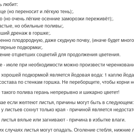
ь любит:
це (но переносит и лёгкую тень);.
ло (но очень лёгкие осенние заморозки переживёт);.
частые, но обильные поливы;.
оший дренаж в горшке;.
ренно плодородную, даже скудную почву, (иначе будет много 
улярные подкормки;.
ление отцветших соцветий для продолжения цветения.
е - июле при необходимости можно произвести черенковани
 хорошей подкормкой является йодовая вода: 1 каплю йода 
 состава по стенкам горшка. Не переборщите, чтобы корни н
 такого полива герань непрерывно и шикарно цветет!
чае если желтеют листья, причины могут быть в следующем:
 у листьев сохнут только края - причиной является недостато
и листья вялые или загнивают - причина в избытке влаги.
их случаях листья могут опадать. Оголение стебля, нижние л