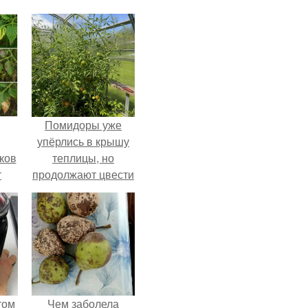
Помидоры уже
упёрлись в крышу
ков
теплицы, но
т
продолжают цвести
как сумасшедшие?
том
Чем заболела