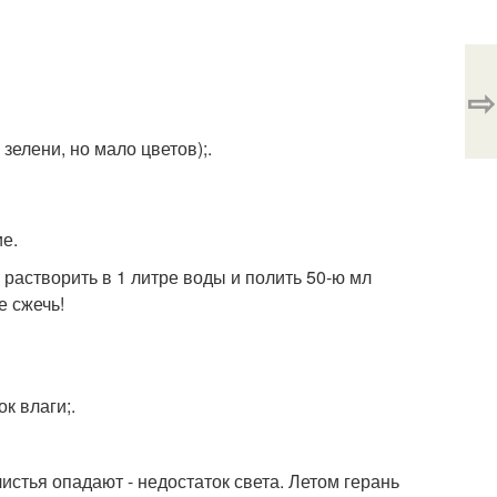
⇨
зелени, но мало цветов);.
е.
растворить в 1 литре воды и полить 50-ю мл
е сжечь!
к влаги;.
истья опадают - недостаток света. Летом герань