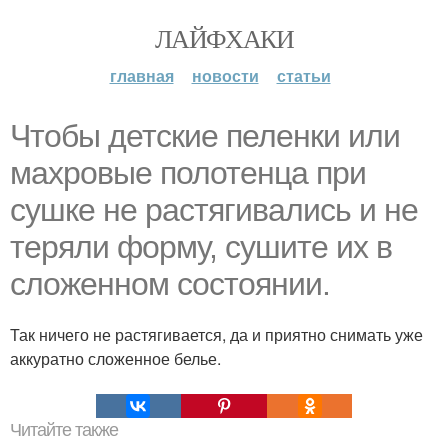
ЛАЙФХАКИ
главная
новости
статьи
Чтобы детские пеленки или
махровые полотенца при
сушке не растягивались и не
теряли форму, сушите их в
сложенном состоянии.
Так ничего не растягивается, да и приятно снимать уже
аккуратно сложенное белье.
Читайте также