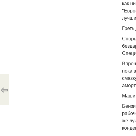
как н
"Евро
лучши
Греть
Споры
безда
Специ
Впроч
пока 
смазк
аморт
⇦
Машин
Бензи
рабоч
же лу
конде