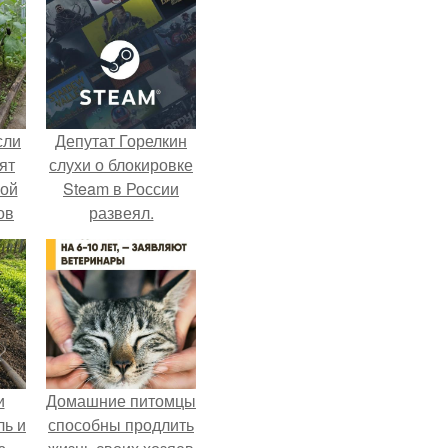
сли
Депутат Горелкин
ят
слухи о блокировке
ной
Steam в России
ов
развеял.
 -
т
и
Домашние питомцы
ль и
способны продлить