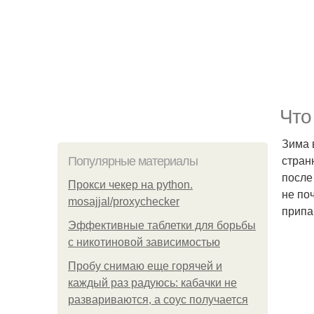
Что
Зима 
стран
Популярные материалы
после
Прокси чекер на python.
не поч
mosajjal/proxychecker
припа
Эффективные таблетки для борьбы
с никотиновой зависимостью
Пробу снимаю еще горячей и
каждый раз радуюсь: кабачки не
развариваются, а соус получается