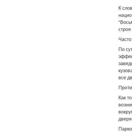
К сло
нацио
"Вось
строя
Часто
По су
эффек
завед
кузов
все д
Проти
Как т
возни
вокру
дверя
Парко