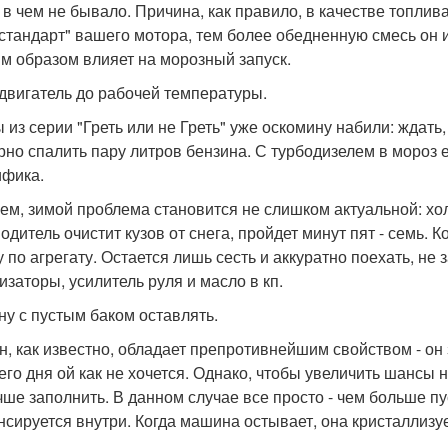
и в чем не бывало. Причина, как правило, в качестве топлив
стандарт" вашего мотора, тем более обедненную смесь он ис
м образом влияет на морозный запуск.
 двигатель до рабочей температуры.
 из серии "Греть или не Греть" уже оскомину набили: ждать,
рно спалить пару литров бензина. С турбодизелем в мороз е
фика.
ем, зимой проблема становится не слишком актуальной: хол
водитель очистит кузов от снега, пройдет минут пят - семь. 
у по агрегату. Остается лишь сесть и аккуратно поехать, не 
изаторы, усилитель руля и масло в кп.
у с пустым баком оставлять.
н, как известно, обладает препротивнейшим свойством - он 
его дня ой как не хочется. Однако, чтобы увеличить шансы
чше заполнить. В данном случае все просто - чем больше пу
нсируется внутри. Когда машина остывает, она кристаллизуе