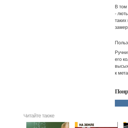
В том
- лют
таких
замер
Польз
Ручни
его к
высых
к мет
Понр
Читайте также