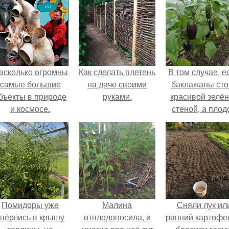
асколько огромны
Как сделать плетень
В том случае, е
самые большие
на даче своими
баклажаны сто
бъекты в природе
руками.
красивой зелё
и космосе.
стеной, а плод
почти не видно
радоваться ту
нечему.
Помидоры уже
Малина
Сняли лук ил
упёрлись в крышу
отплодоносила, и
ранний картофе