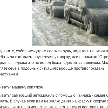
зультате, собираясь утром сесть за руль, водитель понятия н
ебать ли сантиметровую ледяную корку, или впопыхах "Стр
крыться, однако это не повод бежать домой за чайником. Ма
ляет себе в подобных ситуациях вообще противопоказаны. О
расскажем.
ывать" машину кипятком.
ывать" замерзший автомобиль с помощью чайника - самая б
мать. В случае если вам не жалко денег на краску и скорую
физику никто не отменял: кипяток лед, конечно растопит, но 