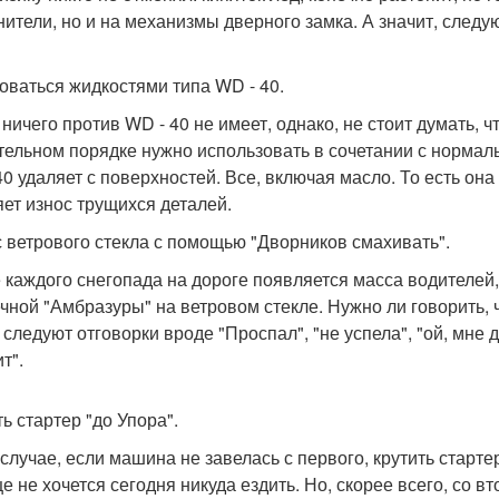
нители, но и на механизмы дверного замка. А значит, сле
оваться жидкостями типа WD - 40.
ничего против WD - 40 не имеет, однако, не стоит думать, чт
тельном порядке нужно использовать в сочетании с нормальн
40 удаляет с поверхностей. Все, включая масло. То есть она
яет износ трущихся деталей.
с ветрового стекла с помощью "Дворников смахивать".
 каждого снегопада на дороге появляется масса водителей
чной "Амбразуры" на ветровом стекле. Нужно ли говорить, 
следуют отговорки вроде "Проспал", "не успела", "ой, мне д
т".
ь стартер "до Упора".
 случае, если машина не завелась с первого, крутить старте
 не хочется сегодня никуда ездить. Но, скорее всего, со вт