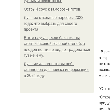
густым и пикантным.
Острый соус к заморозке готов.
Лучшие открытые парсеры 2022
года: что выбрать для своего
проекта
В том случае, если баклажаны
стоят красивой зелёной стеной, а
плодов почти не видно - радоваться
. В ре
тут нечему.
отскр
не от
Лучшие альтернативы веб-
позво
скапперов для поиска информации
мы и 
в 2024 году
"Откр
"Откр
приду
нет, 