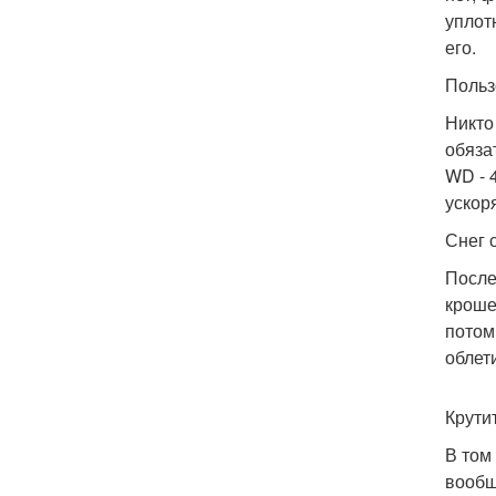
уплот
его.
Польз
Никто 
обяза
WD - 
ускор
Снег 
После
кроше
потом 
облети
Крутит
В том
вообще