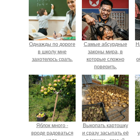
Однажды по дороге
Самые абсурдные
Н
в школу мне
законы мира, в
захотелось срать.
которые сложно
о
поверить.
Яблок много -
Выкопать картошку
вроде радоваться
и сразу засыпать её