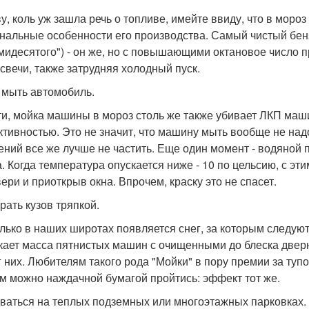
ву, коль уж зашла речь о топливе, имейте ввиду, что в моро
нальные особенности его производства. Самый чистый бензин
мидесятого") - он же, но с повышающими октановое число п
 свечи, также затрудняя холодный пуск.
 мыть автомобиль.
ти, мойка машины в мороз столь же также убивает ЛКП маши
тивностью. Это не значит, что машину мыть вообще не над
ений все же лучше не частить. Еще один момент - водяной 
а. Когда температура опускается ниже - 10 по цельсию, с э
вери и приоткрыв окна. Впрочем, краску это не спасет.
рать кузов тряпкой.
олько в наших широтах появляется снег, за которым следую
кает масса пятнистых машин с очищенными до блеска двер
г них. Любителям такого рода "Мойки" в пору премии за туп
м можно наждачной бумагой пройтись: эффект тот же.
ваться на теплых подземных или многоэтажных парковках.