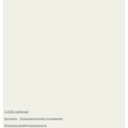
Депутат Горелкин слухи о блокировке Steam в России
развеял.
Лист томата пожелтел - и половина дачников сразу
хватает удобрение.
© 2026 Лайфхаки
Контакты
Пользовательское соглашение
Политика конфидециальности