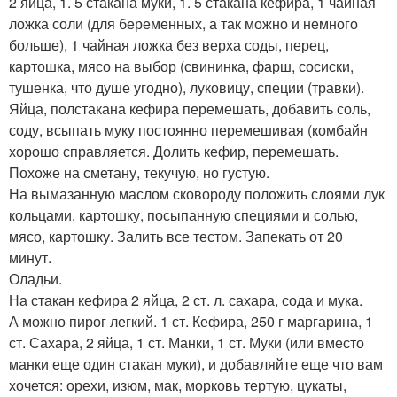
2 яйца, 1. 5 стакана муки, 1. 5 стакана кефира, 1 чайная
ложка соли (для беременных, а так можно и немного
больше), 1 чайная ложка без верха соды, перец,
картошка, мясо на выбор (свининка, фарш, сосиски,
тушенка, что душе угодно), луковицу, специи (травки).
Яйца, полстакана кефира перемешать, добавить соль,
соду, всыпать муку постоянно перемешивая (комбайн
хорошо справляется. Долить кефир, перемешать.
Похоже на сметану, текучую, но густую.
На вымазанную маслом сковороду положить слоями лук
кольцами, картошку, посыпанную специями и солью,
мясо, картошку. Залить все тестом. Запекать от 20
минут.
Оладьи.
На стакан кефира 2 яйца, 2 ст. л. сахара, сода и мука.
А можно пирог легкий. 1 ст. Кефира, 250 г маргарина, 1
ст. Сахара, 2 яйца, 1 ст. Манки, 1 ст. Муки (или вместо
манки еще один стакан муки), и добавляйте еще что вам
хочется: орехи, изюм, мак, морковь тертую, цукаты,