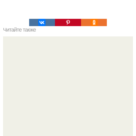
Читайте также
Селедка под шубой - 5 вариаций салата?