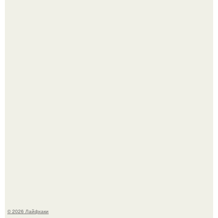
Помидоры уже упёрлись в крышу теплицы, но
продолжают цвести как сумасшедшие?
Малина отплодоносила, и многие про неё тут же забыли
до следующего лета.
© 2026 Лайфхаки