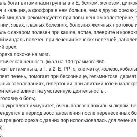
ль богат витаминами группы в и Е, белком, железом, цинк
я и кальция, а фосфора в нем больше, чем в других орехах;.
ий миндаль рекомендуется при повышенном холестерине, п
нии, язвах, глазных болезнях, болезнях желчных протоков и
ль с сахаром полезен при кашле, астме, плеврите и кровох
ий миндаль полезен при лечении женских болезней, заболев
ий орех.
ореха похоже на мозг.
етическая ценность (ккал на 100 граммов: 650.
ит витамины а, в 1, в 2, Е, РР, с, клетчатку, железо, кобаль
ляет печень, помогает при бессоннице, гельминтозе, дермат
чных заболеваниях, гипертонии, при авитаминозе и малокро
ительно влияет на умственную деятельность;.
 головную боль;.
о укрепляет иммунитет, очень полезен пожилым людям, б
ендуется в период восстановления после перенесенных бол
а грецкого ореха с давних пор использовалась для лечения
);.
.