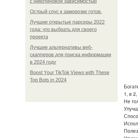
с никотиновой зависимостью
Острый соус к заморозке готов.
Лучшие открытые парсеры 2022
года: что выбрать для своего
проекта
Лучшие альтернативы веб-
скапперов для поиска информации
в 2024 году
Boost Your TikTok Views with These
Top Bots in 2024
Богат
1, в 2
Не то
Улучш
Спосо
Испол
Полез