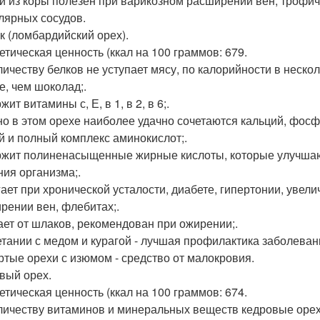
й из коры полезен при варикозном расширении вен, трофиче
лярных сосудов.
к (ломбардийский орех).
етическая ценность (ккал на 100 граммов: 679.
личеству белков не уступает мясу, по калорийности в несколь
е, чем шоколад;.
ит витамины с, Е, в 1, в 2, в 6;.
о в этом орехе наиболее удачно сочетаются кальций, фосфор
й и полный комплекс аминокислот;.
жит полиненасыщенные жирные кислоты, которые улучшаю
ния организма;.
ает при хронической усталости, диабете, гипертонии, увел
рении вен, флебитах;.
ет от шлаков, рекомендован при ожирении;.
етании с медом и курагой - лучшая профилактика заболеван
ртые орехи с изюмом - средство от малокровия.
вый орех.
етическая ценность (ккал на 100 граммов: 674.
личеству витаминов и минеральных веществ кедровые орех