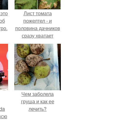
 это
Лист томата
об
пожелтел - и
ро.
половина дачников
сразу хватает
удобрение.
Чем заболела
груша и как ее
da
лечить?
всю