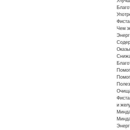
Улучш
Благо
Употр
Фиста
Чем з
Энерг
Содер
Оказы
Снижа
Благо
Помог
Помог
Полез
Очища
Фиста
и жел
Минда
Минда
Энерг