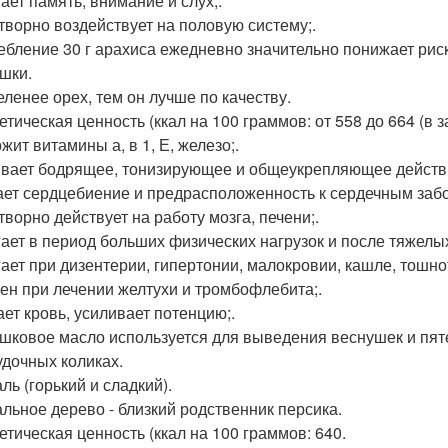
ает память, внимание и слух;.
творно воздействует на половую систему;.
ебление 30 г арахиса ежедневно значительно понижает рис
шки.
еленее орех, тем он лучше по качеству.
етическая ценность (ккал на 100 граммов: от 558 до 664 (в 
жит витамины а, в 1, Е, железо;.
вает бодрящее, тонизирующее и общеукрепляющее действи
ет сердцебиение и предрасположенность к сердечным заб
творно действует на работу мозга, печени;.
ает в период больших физических нагрузок и после тяжелы
ает при дизентерии, гипертонии, малокровии, кашле, тошнот
ен при лечении желтухи и тромбофлебита;.
ет кровь, усиливает потенцию;.
шковое масло используется для выведения веснушек и пят
удочных коликах.
ль (горький и сладкий).
льное дерево - близкий родственник персика.
етическая ценность (ккал на 100 граммов: 640.