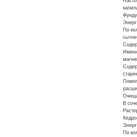
Насто
капил
Фунду
Энерг
По ко
сытне
Содерж
Именн
магни
Содер
старе
Помог
расши
Очища
В соч
Расте
Кедро
Энерг
По ко