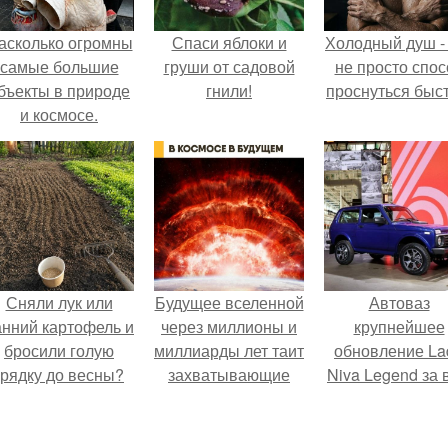
асколько огромны
Спаси яблоки и
Холодный душ -
самые большие
груши от садовой
не просто спос
бъекты в природе
гнили!
проснуться быст
и космосе.
Сняли лук или
Будущее вселенной
Автоваз
анний картофель и
через миллионы и
крупнейшее
бросили голую
миллиарды лет таит
обновление La
грядку до весны?
захватывающие
Niva Legend за 
тайны.
историю
представил.