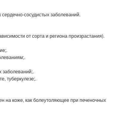
к сердечно-сосудистых заболеваний.
зависимости от сорта и региона произрастания).
е;.
олеваниям;.
х заболеваний;.
е, туберкулезе;.
ен на коже, как болеутоляющее при печеночных