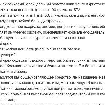
 экзотический орех, дальний родственник манго и фисташе
етическая ценность (ккал на 100 граммов: 572.
ит витамины а, в 1, в 2, ВЗ, с, железо, кальций, магний, ф
ьзуют при зубной боли, дистрофии;.
ендуется при псориазе, анемии, депрессии, нарушениях об
ляет иммунную систему, обеспечивает нормальную деятельн
бствует понижению уровня холестерина в крови.
й орех.
етическая ценность (ккал на 100 граммов: 656.
суеверий.
 орех содержит сахарозу, каротин, железо, цинк, витамины в 
ает большим количеством белка и витамина Е и более низк
жанием жиров;.
ьзуется как общеукрепляющее средство, лечит кишечные за
ровие, авитаминоз, рахит, колиты, мочекаменную болезнь;.
етании с медом рекомендуется при ревматизме, увеличивае
 коры применяют как вяжущее, противодизентерийное и к
еваниях;.