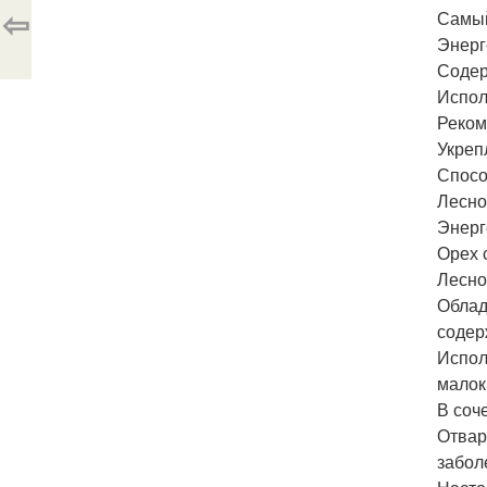
⇦
Самый
Энерг
Содерж
Испол
Реком
Укреп
Спосо
Лесно
Энерг
Орех 
Лесной
Облад
содер
Испол
малок
В соч
Отвар
забол