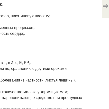
⇨
к.
осфор, никотиновую кислоту;.
менных процессов;.
ость сердца;.
1, в 2, с, Е, РР;.
им по, сравнению с другими орехами
болевания (в частности, листья лещины),
т количество молока у кормящих мам;.
ак жаропонижающее средство при простудных