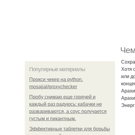
Чем
Сохра
Хотя 
Популярные материалы
или д
Прокси чекер на python.
конце
mosajjal/proxychecker
Арахи
Пробу снимаю еще горячей и
Арахи
каждый раз радуюсь: кабачки не
Энерг
развариваются, а соус получается
густым и пикантным.
Эффективные таблетки для борьбы