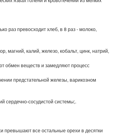
ских язвах голени и кровотечении из мелких
ко раз превосходит хлеб, в 8 раз - молоко,
, магний, калий, железо, кобальт, цинк, натрий,
т обмен веществ и замедляют процесс
ичении предстательной железы, варикозном
ий сердечно-сосудистой системы;.
и превышают все остальные орехи в десятки