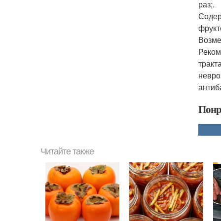
раз;.
Содерж
фрукто
Возме
Реком
тракт
невро
антиб
Понр
Читайте также