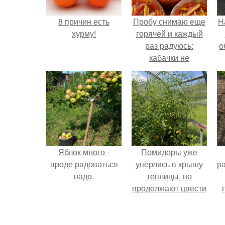
8 причин есть
Пробу снимаю еще
Н
хурму!
горячей и каждый
раз радуюсь:
о
кабачки не
развариваются, а
соус получается
густым и
пикантным.
Яблок много -
Помидоры уже
вроде радоваться
упёрлись в крышу
р
надо.
теплицы, но
продолжают цвести
как сумасшедшие?