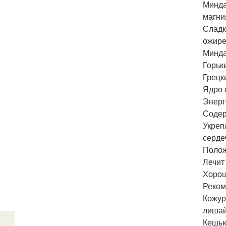
Минда
магни
Сладк
ожире
Минда
Горьк
Грецк
Ядро 
Энерг
Содерж
Укреп
серде
Полож
Лечит
Хорош
Реком
Кожур
лишай
Кешью