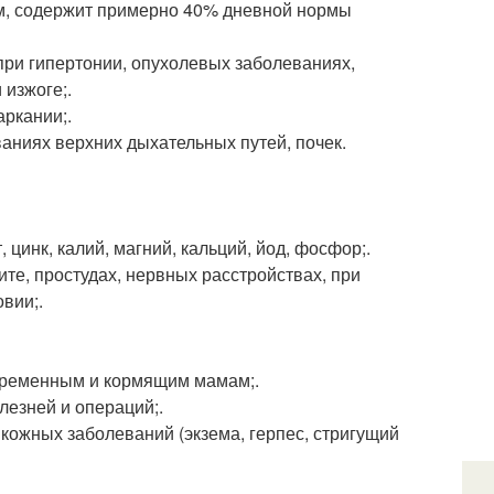
ом, содержит примерно 40% дневной нормы
ри гипертонии, опухолевых заболеваниях,
 изжоге;.
аркании;.
аниях верхних дыхательных путей, почек.
т, цинк, калий, магний, кальций, йод, фосфор;.
ите, простудах, нервных расстройствах, при
вии;.
еременным и кормящим мамам;.
езней и операций;.
 кожных заболеваний (экзема, герпес, стригущий