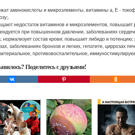
ат аминокислоты и микроэлементы, витамины а, Е - токоферол,
зу;.
щают недостаток витаминов и микроэлементов, повышает р
ендуется при повышенном давлении, заболеваниях сердечн
а; нормализует состав крови; повышает либидо и потенцию;
зах, заболеваниях бронхов и легких, гепатите, циррозах пе
актериальное, противовоспалительное, иммуностимулирую
авилось? Поделитесь с друзьями!