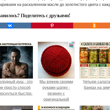
жариваем на раскаленном масле до золотистого цвета с каж
авилось? Поделитесь с друзьями!
олодный душ - это
Мы вяжем своими
Четыре салата
не просто способ
руками шапку -
банках на зим
роснуться быстро.
резинку с
оригинальной
макушкой.