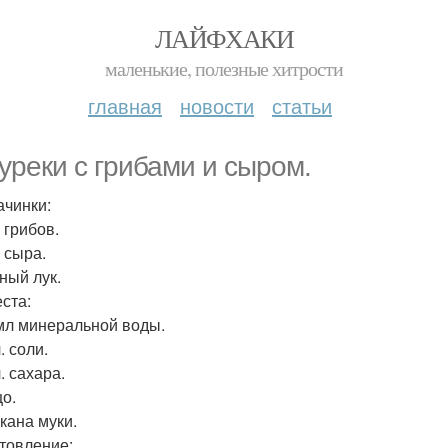
ЛАЙФХАКИ
маленькие, полезные хитрости
главная
новости
статьи
уреки с грибами и сыром.
ачинки:
г грибов.
г сыра.
ный лук.
еста:
 мл минеральной воды.
л. соли.
л. сахара.
цо.
акана муки.
товление: