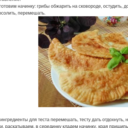
 готовим начинку: грибы обжарить на сковороде, остудить, 
посолить, перемешать.
е ингредиенты для теста перемешать, тесту дать отдохнуть, 
и, раскатываем, в серединку кладем начинку, края прищип