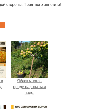
дой стороны. Приятного аппетита!
 в
Яблок много -
у.
вроде радоваться
надо.