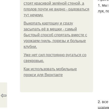
стоят красивой зелёной стеной, а
1. мы
плодов почти не видно - радоваться
лук, 
тут нечему.
Выкопать картошку и сразу
засыпать её в мешки - самый
быстрый способ спрятать вместе с
урожаем гниль, порезы и больные
клубни.
Уже нет сил постоянно ругаться со
свекровью.
Как использовать мобильные
прокси для Вконтакте
⇦
2. вс
шарик