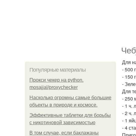
Чеб
Для н
- 500 
Популярные материалы
- 150 
Прокси чекер на python.
- Зеле
mosajjal/proxychecker
Для т
Насколько огромны самые большие
- 250
объекты в природе и космосе.
- 1 ч. 
- 2 ч. 
Эффективные таблетки для борьбы
- 1 яй
с никотиновой зависимостью
- 4 ст
В том случае, если баклажаны
Приго