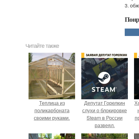
3. об
Понр
Читайте также
Теплица из
Депутат Горелкин
Х
поликарбоната
слухи о блокировке
своими руками.
Steam в России
п
развеял.