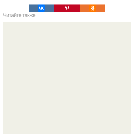
Читайте также
Имитация кирпичной стены своими руками.
Насколько огромны самые большие объекты в природе