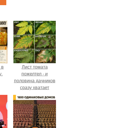
 в
Лист томата
у.
пожелтел - и
половина дачников
сразу хватает
удобрение.