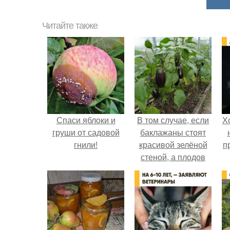
Читайте также
Спаси яблоки и
В том случае, если
Х
груши от садовой
баклажаны стоят
гнили!
красивой зелёной
п
стеной, а плодов
почти не видно -
радоваться тут
нечему.