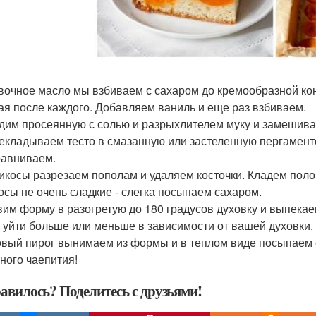
ивочное масло мы взбиваем с сахаром до кремообразной ко
ая после каждого. Добавляем ваниль и еще раз взбиваем.
одим просеянную с солью и разрыхлителем муку и замешива
рекладываем тесто в смазанную или застеленную пергамент
равниваем.
рикосы разрезаем пополам и удаляем косточки. Кладем полов
осы не очень сладкие - слегка посыпаем сахаром.
авим форму в разогретую до 180 градусов духовку и выпекае
 уйти больше или меньше в зависимости от вашей духовки.
товый пирог вынимаем из формы и в теплом виде посыпаем с
ного чаепития!
авилось? Поделитесь с друзьями!