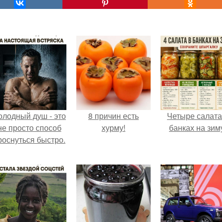
олодный душ - это
8 причин есть
Четыре салата
не просто способ
хурму!
банках на зим
роснуться быстро.