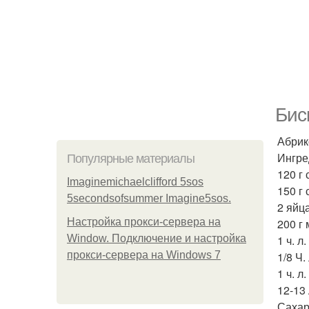
Бис
Абрик
Ингре
Популярные материалы
120 г
Imaginemichaelclifford 5sos
150 г 
5secondsofsummer Imagine5sos.
2 яйца
Настройка прокси-сервера на
200 г 
Window. Подключение и настройка
1 ч. л
прокси-сервера на Windows 7
1/8 Ч.
1 ч. л
12-13
Сахар