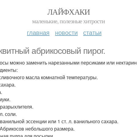
ЛАЙФХАКИ
маленькие, полезные хитрости
главная
новости
статьи
квитный абрикосовый пирог.
осы можно заменить нарезанными персиками или нектаринам
диенты:
 сливочного масла комнатной температуры.
сахара.
.
муки.
. разрыхлителя.
 л. соли.
. ванильной эссенции или 1 ст. л. ванильного сахара.
 Абрикосов небольшого размера.
ная пудра для посыпки.