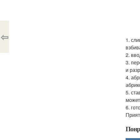
⇦
1. сл
взбив
2. вв
3. пе
и раз
4. аб
абрик
5. ст
может
6. го
Прият
Понр