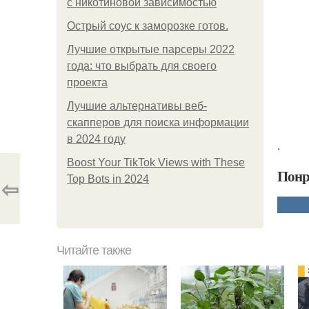
с никотиновой зависимостью
Острый соус к заморозке готов.
Лучшие открытые парсеры 2022
года: что выбрать для своего
проекта
Лучшие альтернативы веб-
скапперов для поиска информации
в 2024 году
.
Boost Your TikTok Views with These
Понр
Top Bots in 2024
⇦
Читайте также