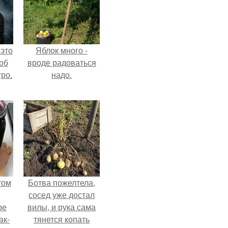
 это
Яблок много -
об
вроде радоваться
ро.
надо.
том
Ботва пожелтела,
сосед уже достал
ое
вилы, и рука сама
ак-
тянется копать