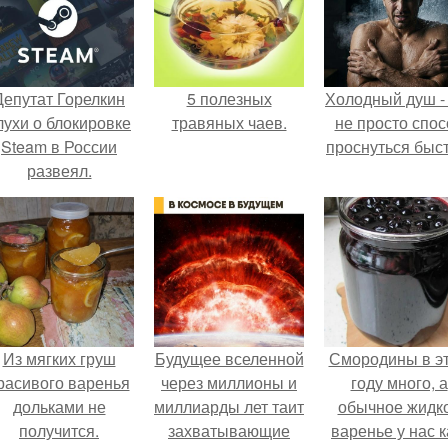
Депутат Горелкин
5 полезных
Холодный душ -
лухи о блокировке
травяных чаев.
не просто спос
Steam в России
проснуться быст
развеял.
Из мягких груш
Будущее вселенной
Смородины в э
расивого варенья
через миллионы и
году много, а
дольками не
миллиарды лет таит
обычное жидк
получится.
захватывающие
варенье у нас к