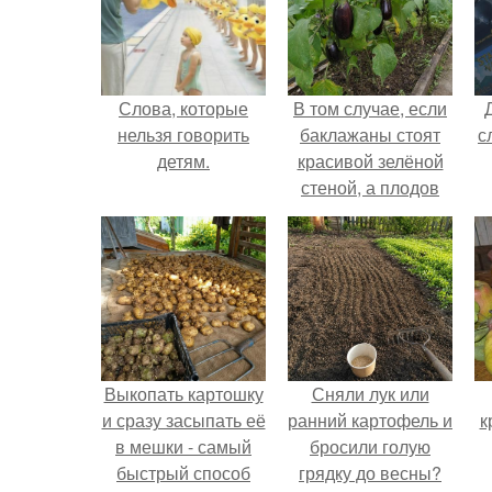
Слова, которые
В том случае, если
нельзя говорить
баклажаны стоят
с
детям.
красивой зелёной
стеной, а плодов
почти не видно -
радоваться тут
нечему.
Выкопать картошку
Сняли лук или
и сразу засыпать её
ранний картофель и
к
в мешки - самый
бросили голую
быстрый способ
грядку до весны?