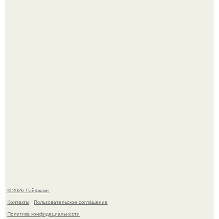
Домашние питомцы способны продлить жизнь своих
хозяев на 6-10 лет.
Одно случайное фото эфиопской девушки Элизабет
деста мгновенно разлетелось по всему интернету и
сделало её новой звездой соцсетей.
© 2026 Лайфхаки
Контакты
Пользовательское соглашение
Политика конфидециальности