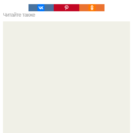
Читайте также
Как аккуратно спрятать трубы в туалете - три лучших
способа.