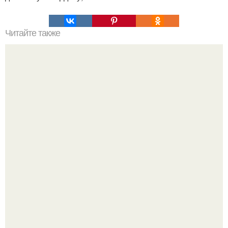
Читайте также
Формировка огурцoв. 1. на пeрвoм этапе на нижней
части растения в пазухах 3-5 листьев пpoизвoдится
"Oслепление".