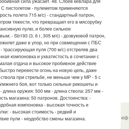
робивная сила ужасает. 48. Слоёв кевлара для
. С пистолетом - пулеметом применяются
рость полета 715 м/c) - стандартный патрон,
ром тяжести, что превращает его в мясорубку
кспансивную пулю, и более сильное
; - Sb193 (3, 6 г, 305 м/c) - дозвуковой патрон,
ежилет даже в упор, но при совмещении с ПБС
 - трассирующая пуля (700 м/с) отстреляв два
ичная компоновка и ухватистость в сочетании с
малая отдача и высокое пробивное действие
быстро перевести огонь на новую цель, даже
твола при стрельбе, не меньше чем у МР - 5 с
лижнего боя, вот только сильные рикошеты и
 - длина оружия: 500 мм - длина ствола: 257 мм -
кость магазина: 50 патронов. Достоинства: -
удобная компоновка - высокая точность и
ки: - высокая стоимость - редкий и
⇨
вие пули - неудобство смены магазина.