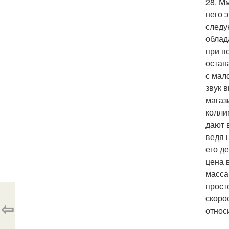
28. М
него 
следу
облад
при по
остан
с мал
звук 
магаз
колли
дают 
ведя 
его д
цена в
масса 
прост
скоро
⇦
относ