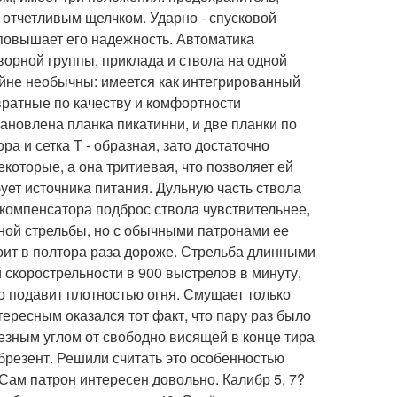
с отчетливым щелчком. Ударно - спусковой
 повышает его надежность. Автоматика
ворной группы, приклада и ствола на одной
айне необычны: имеется как интегрированный
вратные по качеству и комфортности
ановлена планка пикатинни, и две планки по
а и сетка Т - образная, зато достаточно
екоторые, а она тритиевая, что позволяет ей
ует источника питания. Дульную часть ствола
 компенсатора подброс ствола чувствительнее,
ной стрельбы, но с обычными патронами ее
оит в полтора раза дороже. Стрельба длинными
й скорострельности в 900 выстрелов в минуту,
о подавит плотностью огня. Смущает только
ересным оказался тот факт, что пару раз было
езным углом от свободно висящей в конце тира
 брезент. Решили считать это особенностью
Сам патрон интересен довольно. Калибр 5, 7?