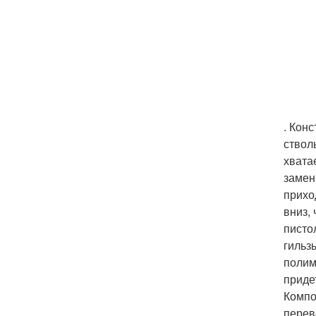
. Кон
ствол
хвата
замен
прихо
вниз,
писто
гильз
полим
приде
Компо
перев