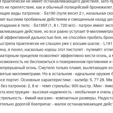
м практически не имеет останавливающего действия, зато п
это не препятствие, как и обычный полицейский бронежилет
ющие виды патронов: - Ss190 (пуля весит 2 г, начальная ско
ает высоким пробивным действием и смещенным назад цент
падании в тело; - Ss195lf (1, 8 г, 720 м/c) - патрон имеет э
авливающее действие, но все равно уступает 9-миллиметровым
ой эффективной дальностью боя, не способен пробить брон
выстрела практически не слышен уже с восьми шагов; - L191
ина, я понял, насколько хорош этот пистолет - пулемёт: отл
маторным прицелом позволяют эффективно вести огонь, а 
возможность не беспокоиться о поверженном противнике и 
непрерывный огонь. Смутило только пламя, вылетающее из с
евятью миллиметрами. Но в остальном - идеальное оружие б
се портит. Основные характеристики: - калибр: 5, 7? 28. Мм
без патронов: 2, 8 кг - темп стрельбы: 900 выстр. /Мин - ём
ота конструкции - высокая надежность - необычная и очень 
стрельность - ёмкий магазин - компактные размеры. Недостат
ительно дорогой боеприпас - малое останавливающее дейст