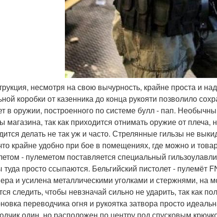
струкция, несмотря на свою вычурность, крайне проста и н
ьной коробки от казенника до конца рукояти позволило сохр
ет в оружии, построенного по системе булл - пап. Необычн
ы магазина, так как приходится отнимать оружие от плеча, 
дится делать не так уж и часто. Стрелянные гильзы не выки
 что крайне удобно при бое в помещениях, где можно и това
летом - пулеметом поставляется специальный гильзоулавли
ы туда просто ссыпаются. Бельгийский пистолет - пулемёт F
ера и усилена металлическими уголками и стержнями, на м
тся следить, чтобы невзначай сильно не ударить, так как по
новка переводчика огня и рукоятка затвора просто идеальна
одчик один, но расположен по центру под спусковым крючко