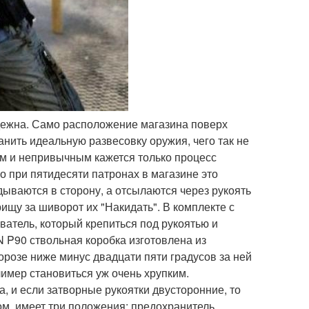
адежна. Само расположение магазина поверх
анить идеальную развесовку оружия, чего так не
ым и непривычным кажется только процесс
но при пятидесяти патронах в магазине это
дываются в сторону, а отсылаются через рукоять
рищу за шиворот их "Накидать". В комплекте с
ватель, который крепиться под рукоятью и
N P90 ствольная коробка изготовлена из
орозе ниже минус двадцати пяти градусов за ней
лимер становиться уж очень хрупким.
, и если затворные рукоятки двусторонние, то
м, имеет три положения: предохранитель,