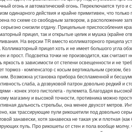
чный огонь и автоматический огонь. Переключается туго и 
изм одинарного действия и крайне примитивен, что только
оена по схеме со свободным затвором, а расположение зат
 серьезно снизили отдачу. Прицельные приспособления кр
маторный прицел, так и открытые целик и мушка (крайне от
ливания. На версии TR вместо коллиматорного прицела уст
. Коллиматорный прицел хоть и не имеет большого угла обзор
ен и прост. Подсветка точки не производится, как считают н
ь яркость в зависимости от степени освещенности и не треб
ет тормоз - компенсатор с косым вертикальным срезом, без
 ним. Возможна установка прибора беспламенной и бесшум
тивность слаба, а дозвуковой патрон довольно редкий и ст
дями - конек этого пистолета - пулемета. Благодаря высоко
ому магазину и высокой точности, противника можно прост
тивная дальность стрельбы, она менее двухсот метров. Инт
ено, как трассирующие пули рикошетили под довольно серь
товой занавески, хотя занавеска не такая уж и плотная (как
ирующих пуль. Про рикошеты от стен и пола вообще молчу. 