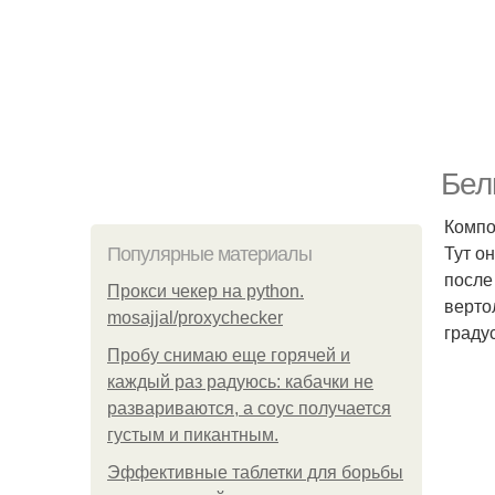
Бел
Компо
Тут о
Популярные материалы
после
Прокси чекер на python.
верто
mosajjal/proxychecker
граду
Пробу снимаю еще горячей и
каждый раз радуюсь: кабачки не
развариваются, а соус получается
густым и пикантным.
Эффективные таблетки для борьбы