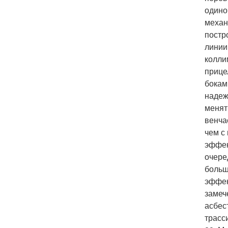
одино
механ
постр
линии
колли
прице
бокам
надеж
менят
венча
чем с
эффек
очере
больш
эффек
замеч
асбес
трасс