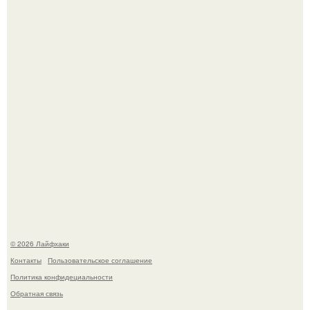
Автоваз крупнейшее обновление Lada Niva Legend за
всю историю представил.
Чем заболела груша и как ее лечить?
© 2026 Лайфхаки
Контакты
Пользовательское соглашение
Политика конфидециальности
Обратная связь