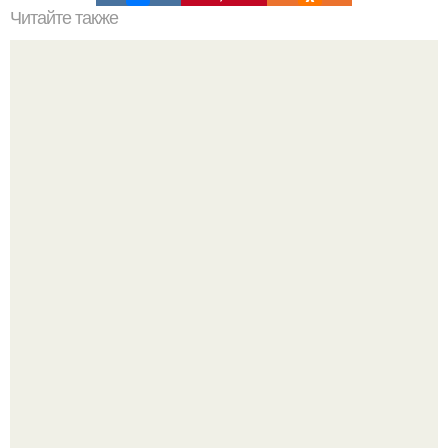
Читайте также
Что делать на ночевке с подругой. Как устроить весёлую
ночёвку с подружками
Насколько огромны самые большие объекты в природе
и космосе.