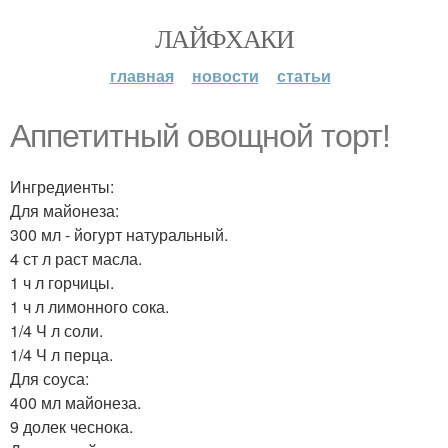
ЛАЙФХАКИ
главная
новости
статьи
Аппетитный овощной торт!
Ингредиенты:
Для майонеза:
300 мл - йогурт натуральный.
4 ст л раст масла.
1 ч л горчицы.
1 ч л лимонного сока.
1/4 Ч л соли.
1/4 Ч л перца.
Для соуса:
400 мл майонеза.
9 долек чеснока.