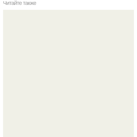
Читайте также
Что делать на ночевке с подругой. Как устроить весёлую
ночёвку с подружками
Перестала покупать кетчуп, когда попробовала сделать
его с яблоками.