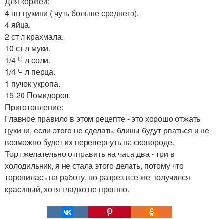
Для коржей:
4 шт цукини ( чуть больше среднего).
4 яйца.
2 ст л крахмала.
10 ст л муки.
1/4 Ч л соли.
1/4 Ч л перца.
1 пучок укропа.
15-20 Помидоров.
Приготовление:
Главное правило в этом рецепте - это хорошо отжать
цукини, если этого не сделать, блины будут рваться и не
возможно будет их перевернуть на сковороде.
Торт желательно отправить на часа два - три в
холодильник, я не стала этого делать, потому что
торопилась на работу, но разрез всё же получился
красивый, хотя гладко не прошло.