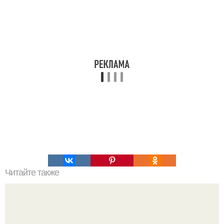
Читайте также