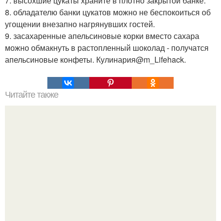
7. высохшие цукаты храните в плотно закрытой банке.
8. обладателю банки цукатов можно не беспокоиться об
угощении внезапно нагрянувших гостей.
9. засахаренные апельсиновые корки вместо сахара
можно обмакнуть в растопленный шоколад - получатся
апельсиновые конфеты. Кулинария@m_Lifehack.
Читайте также
Идеальная кожа без прыщей: рецепты!