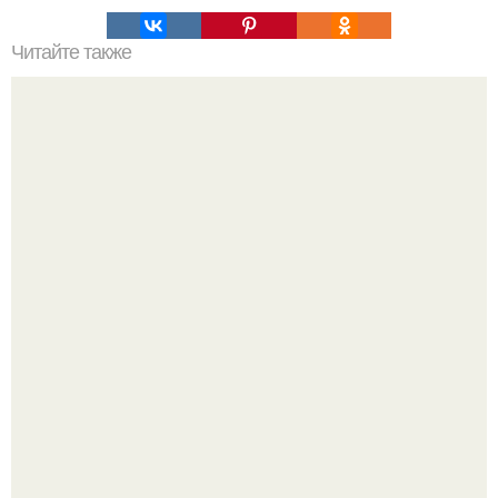
Читайте также
Простые способы поливов из пластиковых бутылок.
Баклажаны отдельно не жарю.