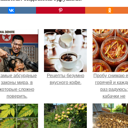
амые абсурдные
Рецепты безумно
Пробу снимаю 
законы мира, в
вкусного кофе.
горячей и каж
которые сложно
раз радуюсь:
поверить.
кабачки не
развариваются
соус получает
густым и
пикантным.