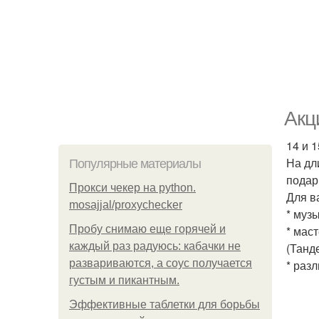
Акц
14 и 1
На дл
Популярные материалы
подар
Прокси чекер на python.
Для в
mosajjal/proxychecker
* муз
Пробу снимаю еще горячей и
* маст
каждый раз радуюсь: кабачки не
(Танд
развариваются, а соус получается
* раз
густым и пикантным.
Эффективные таблетки для борьбы