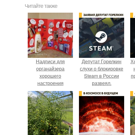
Читайте также
Надписи для
Депутат Горелкин
Х
органайзера
слухи о блокировке
хорошего
Steam в России
п
настроения
развеял.
распечатать. Идеи
"Органайзеров
Хорошего
Настроения" с
примерами
подарочков.