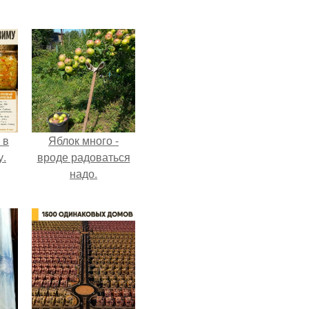
 в
Яблок много -
у.
вроде радоваться
надо.