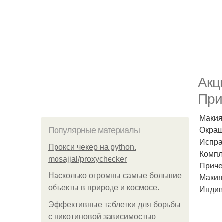
Акц
При
Макия
Окраш
Популярные материалы
Испра
Прокси чекер на python.
Компл
mosajjal/proxychecker
Приче
Насколько огромны самые большие
Макия
объекты в природе и космосе.
Индив
Эффективные таблетки для борьбы
с никотиновой зависимостью