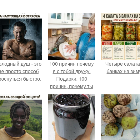
олодный душ - это
100 причин почему
Четыре салата
не просто способ
я с тобой дружу.
банках на зим
роснуться быстро.
Подарки. 100
причин, почему ты
моя лучшая
подруга.