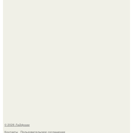
Чем заболела груша и как ее лечить?
Академик ран Онищенко призвал россиян не ездить
отдыхать за границу: "Зачем Ездить в Турцию, Когда у
нас в Стране Есть Практически все".
© 2026 Лайфхаки
Контакты
Пользовательское соглашение