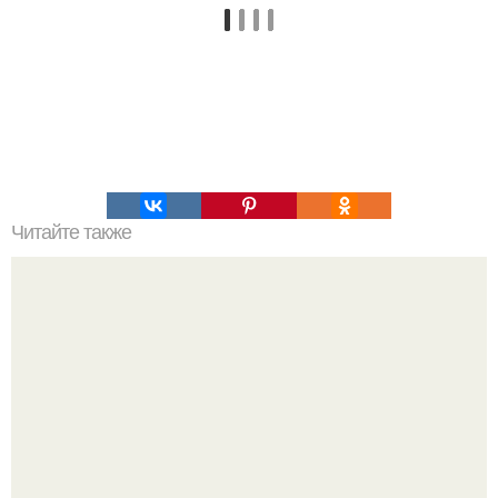
Читайте также
Японские ученые выплавили стекло, по прочности
сравнимое со сталью.