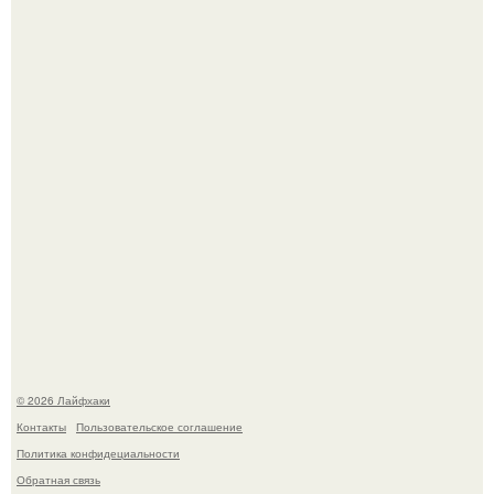
Смородины в этом году много, а обычное жидкое
варенье у нас как-то не очень едят.
Автоваз крупнейшее обновление Lada Niva Legend за
всю историю представил.
© 2026 Лайфхаки
Контакты
Пользовательское соглашение
Политика конфидециальности
Обратная связь