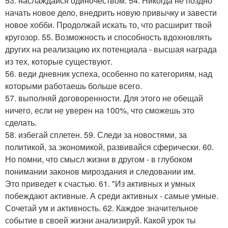
53. наслаждайся одиночеством. 54. Никогда не поздно
начать новое дело, внедрить новую привычку и завести
новое хобби. Продолжай искать то, что расширит твой
кругозор. 55. Возможность и способность вдохновлять
других на реализацию их потенциала - высшая награда
из тех, которые существуют.
56. веди дневник успеха, особенно по категориям, над
которыми работаешь больше всего.
57. выполняй договоренности. Для этого не обещай
ничего, если не уверен на 100%, что сможешь это
сделать.
58. избегай сплетен. 59. Следи за новостями, за
политикой, за экономикой, развивайся сферически. 60.
Но помни, что смысл жизни в другом - в глубоком
понимании законов мироздания и следовании им.
Это приведет к счастью. 61. "Из активных и умных
побеждают активные. А среди активных - самые умные.
Сочетай ум и активность. 62. Каждое значительное
событие в своей жизни анализируй. Какой урок ты