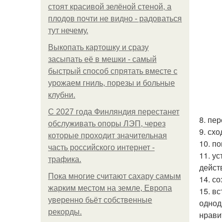
стоят красивой зелёной стеной, а
плодов почти не видно - радоваться
тут нечему.
Выкопать картошку и сразу
засыпать её в мешки - самый
быстрый способ спрятать вместе с
урожаем гниль, порезы и больные
клубни.
С 2027 года Финляндия перестанет
8. пе
обслуживать опоры ЛЭП, через
9. схо
которые проходит значительная
10. по
часть российского интернет -
11. у
трафика.
дейст
Пока многие считают сахару самым
14. с
жарким местом на земле, Европа
15. в
уверенно бьёт собственные
однод
рекорды.
нрави