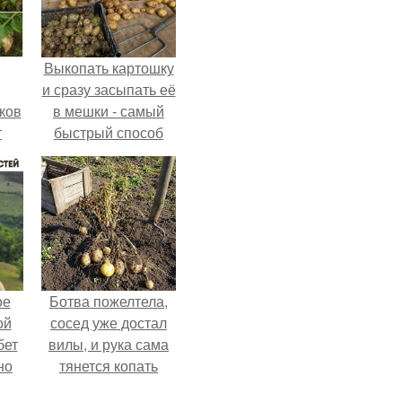
Выкопать картошку
и сразу засыпать её
ков
в мешки - самый
т
быстрый способ
спрятать вместе с
урожаем гниль,
порезы и больные
клубни.
ое
Ботва пожелтела,
ой
сосед уже достал
бет
вилы, и рука сама
но
тянется копать
о
картошку.