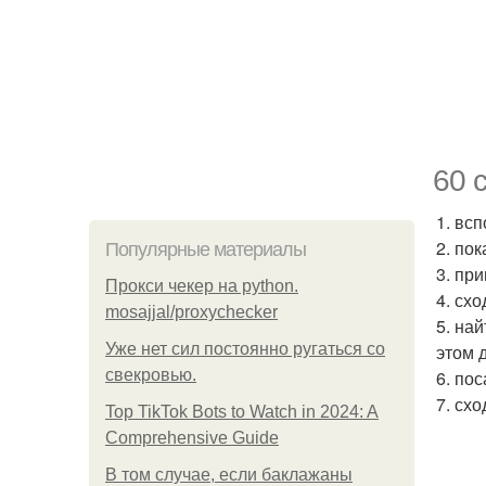
60 
1. вс
2. по
Популярные материалы
3. пр
Прокси чекер на python.
4. схо
mosajjal/proxychecker
5. на
Уже нет сил постоянно ругаться со
этом 
свекровью.
6. по
7. схо
Top TikTok Bots to Watch in 2024: A
Comprehensive Guide
В том случае, если баклажаны