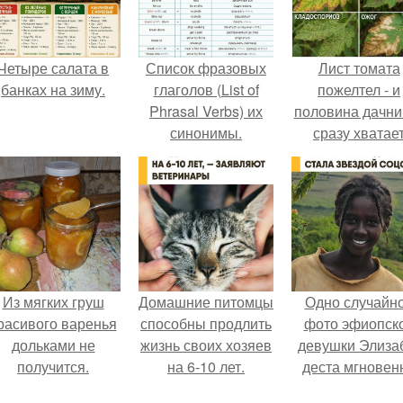
Четыре салата в
Список фразовых
Лист томата
банках на зиму.
глаголов (List of
пожелтел - и
Phrasal Verbs) их
половина дачни
синонимы.
сразу хватае
удобрение.
Из мягких груш
Домашние питомцы
Одно случайн
расивого варенья
способны продлить
фото эфиопск
дольками не
жизнь своих хозяев
девушки Элиза
получится.
на 6-10 лет.
деста мгновен
разлетелось п