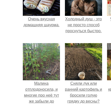
Очень вкусная
Холодный душ - это
домашняя шаурма.
не просто способ
проснуться быстро.
Малина
Сняли лук или
отплодоносила, и
ранний картофель и
к
многие про неё тут
бросили голую
же забыли до
грядку до весны?
следующего лета.