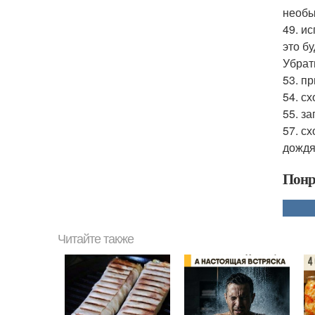
необы
49. и
это бу
Убрат
53. пр
54. с
55. з
57. сх
дождя
Понр
Читайте также