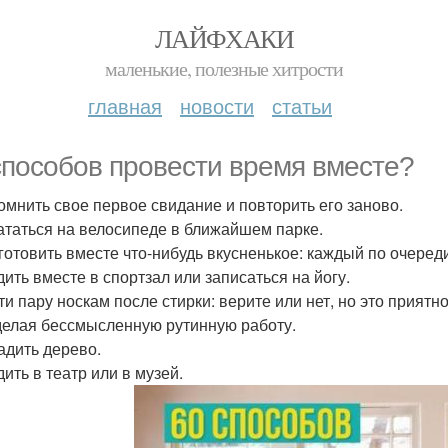
ЛАЙФХАКИ
маленькие, полезные хитрости
главная
новости
статьи
способов провести время вместе?
помнить свое первое свидание и повторить его заново.
кататься на велосипеде в ближайшем парке.
иготовить вместе что-нибудь вкусненькое: каждый по очеред
дить вместе в спортзал или записаться на йогу.
йти пару носкам после стирки: верите или нет, но это приятн
делая бессмысленную рутинную работу.
садить дерево.
дить в театр или в музей.