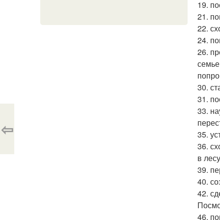
19. по
21. по
22. с
24. по
26. п
семье.
попро
30. ст
31. п
33. н
перес
⇦
35. у
36. с
в лес
39. п
40. с
42. с
Посмо
46. п