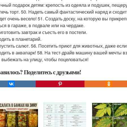
чный подарок детям: крепость из одеяла и подушек, пещеру и
спечь торт. 50. Надеть самый фантастический наряд и сходить
дет очень весело! 51. Создать доску, на которую вы прикреп
ься в гараже, в подвале или на чердаке.
иготовить завтрак и съесть его в постели.
ходить в планетарий.
апустить салют. 56. Посетить приют для животных, даже ес
одить в аквапарк! 58. На тест-драйв машину вашей мечты взя
 выбежать на улицу, чтобы поцеловаться!
авилось? Поделитесь с друзьями!