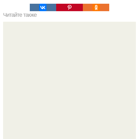
Читайте также
Что делать если ребенок подавился!
Баклажаны отдельно не жарю.