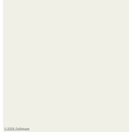
Помидоры уже упёрлись в крышу теплицы, но
продолжают цвести как сумасшедшие?
Сняли лук или ранний картофель и бросили голую грядку
до весны?
© 2026 Лайфхаки