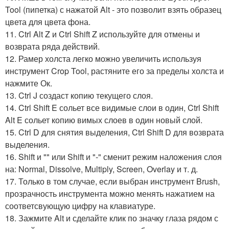
Tool (пипетка) с нажатой Alt - это позволит взять образец
цвета для цвета фона.
11. Ctrl Alt Z и Ctrl Shift Z используйте для отмены и
возврата ряда действий.
12. Рамер холста легко можно увеличить используя
инструмент Crop Tool, растяните его за пределы холста и
нажмите Ок.
13. Ctrl J создаст копию текущего слоя.
14. Ctrl Shift E сольет все видимые слои в один, Ctrl Shift
Alt E сольет копию вимых слоев в один новый слой.
15. Ctrl D для снятия выделения, Ctrl Shift D для возврата
выделения.
16. Shift и "" или Shift и "-" сменит режим наложения слоя
на: Normal, Dissolve, Multiply, Screen, Overlay и т. д.
17. Только в том случае, если выбран инструмент Brush,
прозрачность инструмента можно менять нажатием на
соответсвующую цифру на клавиатуре.
18. Зажмите Alt и сделайте клик по значку глаза рядом с