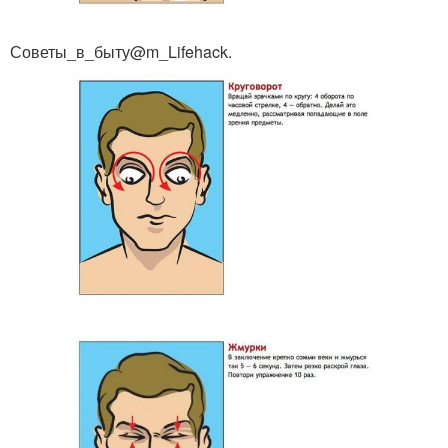
Советы_в_быту@m_Lifehack.