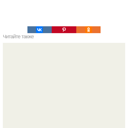
Читайте также
Надписи для органайзера хорошего настроения
распечатать. Идеи "Органайзеров Хорошего
Настроения" с примерами подарочков.