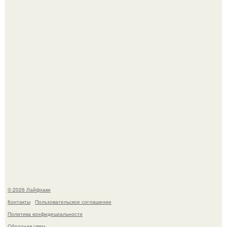
Автоваз крупнейшее обновление Lada Niva Legend за
всю историю представил.
Чем заболела груша и как ее лечить?
© 2026 Лайфхаки
Контакты
Пользовательское соглашение
Политика конфидециальности
Обратная связь