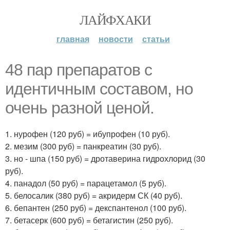
ЛАЙФХАКИ
главная
новости
статьи
48 пар препаратов с
идентичным составом, но
очень разной ценой.
1. нурофен (120 руб) = ибупрофен (10 руб).
2. мезим (300 руб) = панкреатин (30 руб).
3. но - шпа (150 руб) = дротаверина гидрохлорид (30
руб).
4. панадол (50 руб) = парацетамол (5 руб).
5. белосалик (380 руб) = акридерм СК (40 руб).
6. бепантен (250 руб) = декспантенол (100 руб).
7. бетасерк (600 руб) = бетагистин (250 руб).