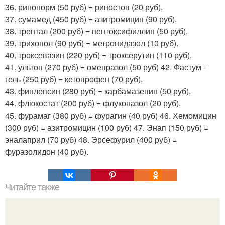
36. ринонорм (50 руб) = риностоп (20 руб).
37. сумамед (450 руб) = азитромицин (90 руб).
38. трентал (200 руб) = пентоксифиллин (50 руб).
39. трихопол (90 руб) = метронидазол (10 руб).
40. троксевазин (220 руб) = троксерутин (110 руб).
41. ультоп (270 руб) = омепразол (50 руб) 42. Фастум -
гель (250 руб) = кетопрофен (70 руб).
43. финлепсин (280 руб) = карбамазепин (50 руб).
44. флюкостат (200 руб) = флуконазол (20 руб).
45. фурамаг (380 руб) = фурагин (40 руб) 46. Хемомицин
(300 руб) = азитромицин (100 руб) 47. Энап (150 руб) =
эналаприл (70 руб) 48. Эрсефурил (400 руб) =
фуразолидон (40 руб).
Читайте также