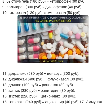
8. быструмгель (180 руб) = кетопрофен (60 руб).
9. вольтарен (300 руб) = диклофенак (40 руб).
10. гастрозол (120 руб) = омепразол (50 руб).
11. детралекс (580 руб) = венарус (300 руб).
12. дифлюкан (400 руб) = флуконазол (30 руб).
13. длянос (100 руб) = риностоп (30 руб).
14. зантак (280 руб) = ранитидин (30 руб).
15. зиртек (220 руб) = цетиринакс (80 руб).
16. зовиракс (240 руб) = ацикловир (40 руб) 17. Иммунал