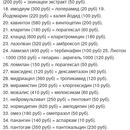
(200 руб) = эхинацеи экстракт (50 руб).
18. имодиум (300 руб) = лоперамид (20 руб) 19.
Йодомарин (220 руб) = калия йодид (100 руб).
20. кавинтон (580 руб) = винпоцетин (200 руб).
21. кларитин (180 руб) = лорагексал (60 руб).
22. клацид (600 руб) = кларитромицин (180 руб).
23. лазолван (320 руб) = амброксол (20 руб).
24. ламизил (400 руб) = тербинафин (100 руб) 25. Лиотон
- 1000 (350 руб) = гепарин - акригель 1000 (120 руб).
26. ломилан (150 руб) = лорагексал (50 руб).
27. максидекс (120 руб) = дексаметазон (40 руб).
28. мидриацил (360 руб) = тропикамид (120 руб).
29. мирамистин (200 руб) = хлоргексидин (10 руб).
30. мовалис (410 руб) = мелоксикам (80 руб).
31. нейромультивит (250 руб) = пентовит (50 руб).
32. нормодипин (620 руб) = амлодипин (40 руб).
33. омез (180 руб) = омепразол (50 руб).
34. панангин (140 руб) = аспаркам (10 руб).
35. пантогам (350 руб) = пантокальцин (230 руб).