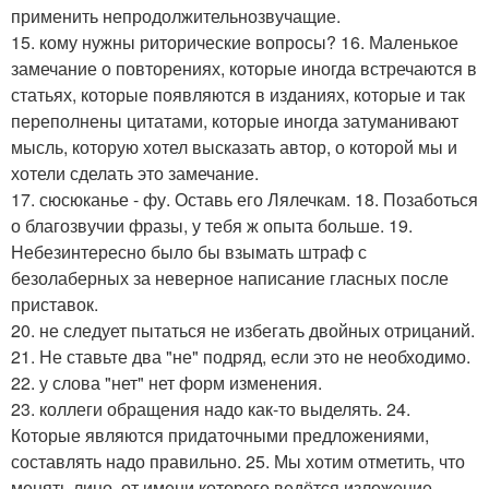
применить непродолжительнозвучащие.
15. кому нужны риторические вопросы? 16. Маленькое
замечание о повторениях, которые иногда встречаются в
статьях, которые появляются в изданиях, которые и так
переполнены цитатами, которые иногда затуманивают
мысль, которую хотел высказать автор, о которой мы и
хотели сделать это замечание.
17. сюсюканье - фу. Оставь его Лялечкам. 18. Позаботься
о благозвучии фразы, у тебя ж опыта больше. 19.
Небезинтересно было бы взымать штраф с
безолаберных за неверное написание гласных после
приставок.
20. не следует пытаться не избегать двойных отрицаний.
21. Не ставьте два "не" подряд, если это не необходимо.
22. у слова "нет" нет форм изменения.
23. коллеги обращения надо как-то выделять. 24.
Которые являются придаточными предложениями,
составлять надо правильно. 25. Мы хотим отметить, что
менять лицо, от имени которого ведётся изложение,