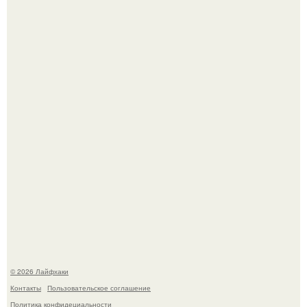
Будущее вселенной через миллионы и миллиарды лет
таит захватывающие тайны.
Одно случайное фото эфиопской девушки Элизабет
деста мгновенно разлетелось по всему интернету и
сделало её новой звездой соцсетей.
© 2026 Лайфхаки
Контакты
Пользовательское соглашение
Политика конфидециальности