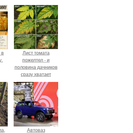
 в
Лист томата
у.
пожелтел - и
половина дачников
сразу хватает
удобрение.
ла,
Автоваз