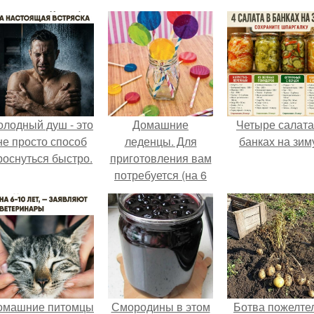
олодный душ - это
Домашние
Четыре салата
не просто способ
леденцы. Для
банках на зим
роснуться быстро.
приготовления вам
потребуется (на 6
леденцов:
омашние питомцы
Смородины в этом
Ботва пожелте