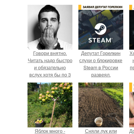
Говори внятно.
Депутат Горелкин
Х
Читать надо быстро
слухи о блокировке
и обязательно
Steam в России
п
вслух хотя бы по 3
развеял.
раза в неделю.
Яблок много -
Сняли лук или
Д