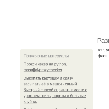
Раз
txt "
флешк
Популярные материалы
Прокси чекер на python.
mosajjal/proxychecker
Выкопать картошку и сразу
засыпать её в мешки - самый
быстрый способ спрятать вместе с
урожаем гниль, порезы и больные
клубни.