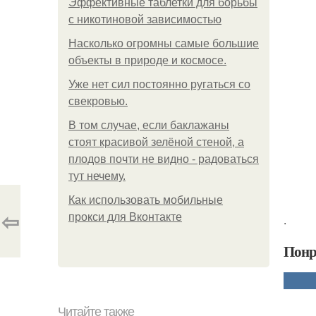
Эффективные таблетки для борьбы
с никотиновой зависимостью
Насколько огромны самые большие
объекты в природе и космосе.
Уже нет сил постоянно ругаться со
свекровью.
В том случае, если баклажаны
стоят красивой зелёной стеной, а
плодов почти не видно - радоваться
тут нечему.
Как использовать мобильные
⇦
прокси для Вконтакте
.
Понр
Читайте также