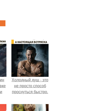
кин
Холодный душ - это
вке
не просто способ
ии
проснуться быстро.