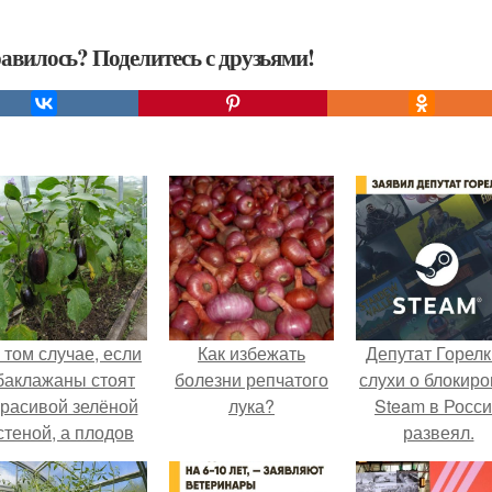
авилось? Поделитесь с друзьями!
 том случае, если
Как избежать
Депутат Горел
баклажаны стоят
болезни репчатого
слухи о блокиро
красивой зелёной
лука?
Steam в Росс
стеной, а плодов
развеял.
почти не видно -
радоваться тут