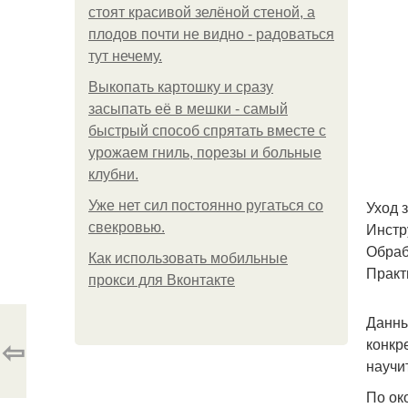
стоят красивой зелёной стеной, а
плодов почти не видно - радоваться
тут нечему.
Выкопать картошку и сразу
засыпать её в мешки - самый
быстрый способ спрятать вместе с
урожаем гниль, порезы и больные
клубни.
Уход 
Уже нет сил постоянно ругаться со
Инстр
свекровью.
Обраб
Как использовать мобильные
Практ
прокси для Вконтакте
Данны
⇦
конкр
научи
По ок