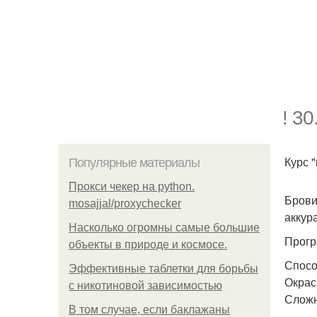
! 30
Курс 
Популярные материалы
Прокси чекер на python.
Брови
mosajjal/proxychecker
аккур
Насколько огромны самые большие
Прогр
объекты в природе и космосе.
Спосо
Эффективные таблетки для борьбы
Окрас
с никотиновой зависимостью
Сложн
В том случае, если баклажаны