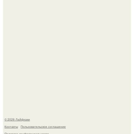
Одно случайное фото эфиопской девушки Элизабет
деста мгновенно разлетелось по всему интернету и
сделало её новой звездой соцсетей.
Чем заболела груша и как ее лечить?
© 2026 Лайфхаки
Контакты
Пользовательское соглашение
Политика конфидециальности