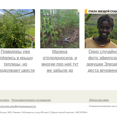
Помидоры уже
Малина
Одно случайн
упёрлись в крышу
отплодоносила, и
фото эфиопск
теплицы, но
многие про неё тут
девушки Элиза
родолжают цвести
же забыли до
деста мгновен
ак сумасшедшие?
следующего лета.
разлетелось п
всему интернет
сделало её но
звездой соцсет
онтакты
Пользовательское соглашение
Обратная связь
олитика конфидециальности
Копирование разрешено при у
 Москва, ЗАО, Раменки, Лобачевского улица 98 корп.3, Офисно-жилой комплекс «АКСИОМА»,