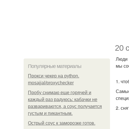
20 
Люди 
мы со
Популярные материалы
Прокси чекер на python.
1. чт
mosajjal/proxychecker
Самые
Пробу снимаю еще горячей и
специ
каждый раз радуюсь: кабачки не
развариваются, а соус получается
2. сня
густым и пикантным.
Острый соус к заморозке готов.