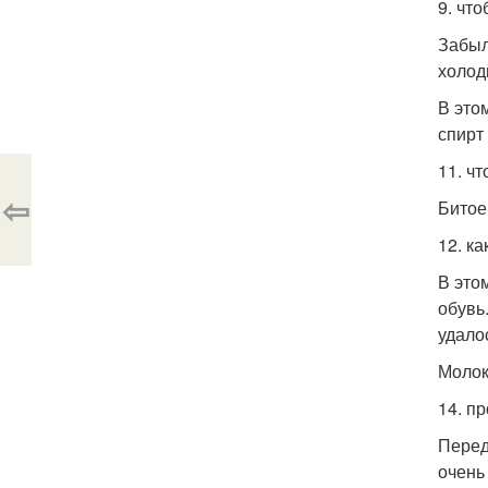
9. чт
Забыл
холод
В это
спирт
11. ч
⇦
Битое
12. к
В это
обувь
удало
Молок
14. п
Перед
очень 