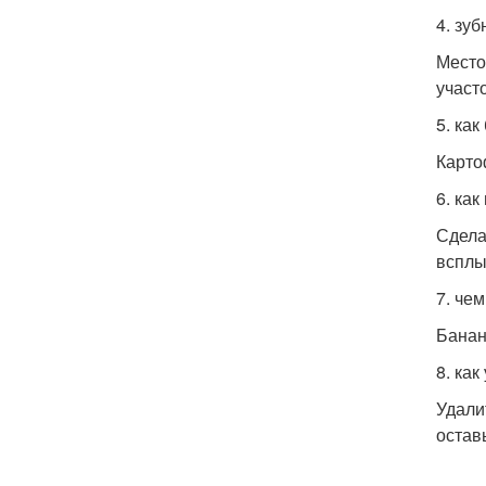
4. зу
Место
участ
5. ка
Карто
6. ка
Сдела
всплы
7. че
Банан
8. как
Удали
остав