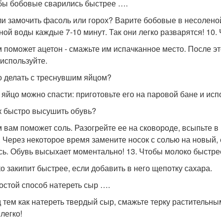
обы бобовые сварились быстрее ….
и замочить фасоль или горох? Варите бобовые в несолено
ной воды каждые 7-10 минут. Так они легко разварятся! 10.
м поможет ацетон - смажьте им испачканное место. После э
 используйте.
то делать с треснувшим яйцом?
 яйцо можно спасти: приготовьте его на паровой бане и исп
ак быстро высушить обувь?
м вам поможет соль. Разогрейте ее на сковороде, всыпьте в
. Через некоторое время замените носок с солью на новый, 
сь. Обувь высыхает моментально! 13. Чтобы молоко быстре
о закипит быстрее, если добавить в него щепотку сахара.
ростой способ натереть сыр ….
 тем как натереть твердый сыр, смажьте терку растительны
легко!