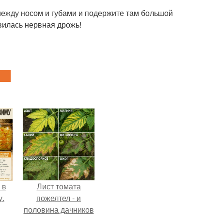
 между носом и губами и подержите там большой
явилась нервная дрожь!
 в
Лист томата
у.
пожелтел - и
половина дачников