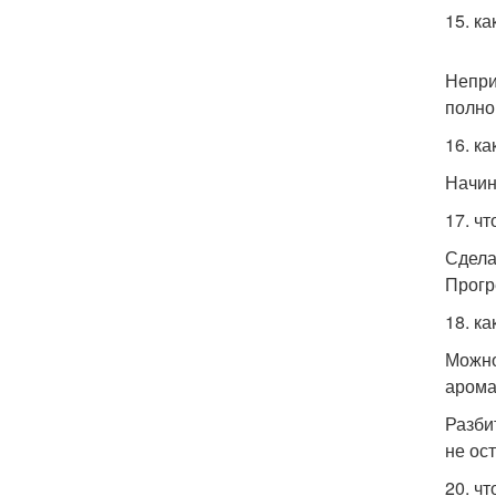
15. к
Непри
полно
16. к
Начин
17. ч
Сдела
Прогр
18. к
Можно
арома
Разби
не ост
20. ч