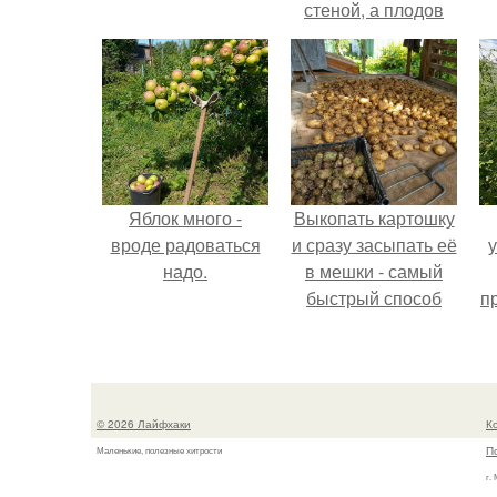
стеной, а плодов
почти не видно -
радоваться тут
нечему.
Яблок много -
Выкопать картошку
вроде радоваться
и сразу засыпать её
надо.
в мешки - самый
быстрый способ
п
спрятать вместе с
к
урожаем гниль,
порезы и больные
клубни.
© 2026 Лайфхаки
К
П
Маленькие, полезные хитрости
г.