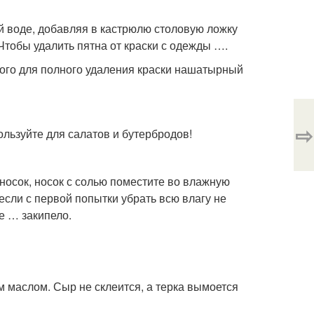
й воде, добавляя в кастрюлю столовую ложку
 Чтобы удалить пятна от краски с одежды ….
того для полного удаления краски нашатырный
⇨
ользуйте для салатов и бутербродов!
 носок, носок с солью поместите во влажную
если с первой попытки убрать всю влагу не
е … закипело.
м маслом. Сыр не склеится, а терка вымоется