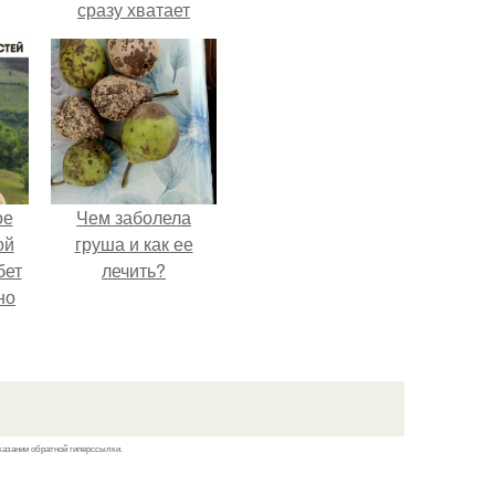
сразу хватает
удобрение.
ое
Чем заболела
ой
груша и как ее
бет
лечить?
но
о
у и
вой
ей.
казании обратной гиперссылки.