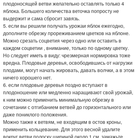
плодоносящей ветви желательно оставлять только 4
яблока. Большего количества веточка попросту не
выдержит и сама сбросит завязь.
5. если вы решили получать урожаи яблок ежегодно,
дополните обрезку прореживанием цветков на яблоне.
Можно срезать соцветия через одно или оставить в
каждом соцветии , внимание, только по одному цветку.
Но следует иметь в виду: чрезмерная нормировка тоже
вредна. Плодовые деревья, освободившись от нагрузки
плодами, могут начать жировать, давать волчки, а в этом
ничего хорошего нет.
6. если плодовые деревья поздно вступают в
плодоношение или медленно наращивают свой урожай,
к ним можно применить минимальную обрезку в
сочетании с отгибанием ветвей до горизонтального или
даже пониклого положения.
Можно также к ветвям, не входящим в остов кроны,
применить кольцевание. Для этого весной удалите
вокруг ветви полоску шириной около 1 см, замажьте