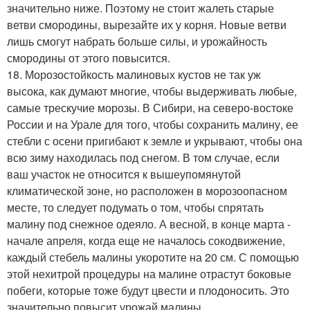
значительно ниже. Поэтому не стоит жалеть старые
ветви смородины, вырезайте их у корня. Новые ветви
лишь смогут набрать больше силы, и урожайность
смородины от этого повысится.
18. Морозостойкость малиновых кустов не так уж
высока, как думают многие, чтобы выдерживать любые,
самые трескучие морозы. В Сибири, на северо-востоке
России и на Урале для того, чтобы сохранить малину, ее
стебли с осени пригибают к земле и укрывают, чтобы она
всю зиму находилась под снегом. В том случае, если
ваш участок не относится к вышеупомянутой
климатической зоне, но расположен в морозоопасном
месте, то следует подумать о том, чтобы спрятать
малину под снежное одеяло. А весной, в конце марта -
начале апреля, когда еще не началось сокодвижение,
каждый стебель малины укоротите на 20 см. С помощью
этой нехитрой процедуры на малине отрастут боковые
побеги, которые тоже будут цвести и плодоносить. Это
значительно повысит урожай малины.