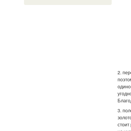
2. пе
поэто
одино
угодн
Благо
3. по
золот
стоит