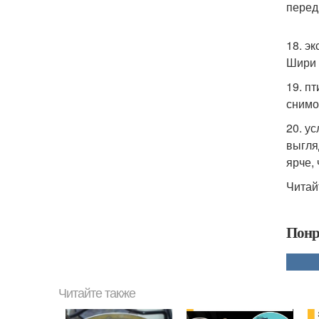
перед
18. э
Шири 
19. п
снимо
20. у
выгля
ярче,
Читай
Понр
Читайте также