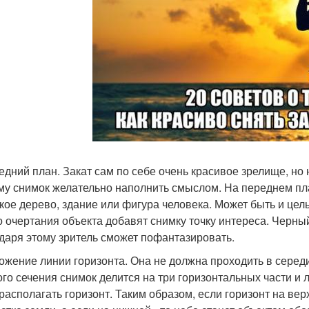
редний план. Закат сам по себе очень красивое зрелище, но
му снимок желательно наполнить смыслом. На переднем пла
кое дерево, здание или фигура человека. Может быть и цел
о очертания объекта добавят снимку точку интереса. Черный
даря этому зритель сможет пофантазировать.
ложение линии горизонта. Она не должна проходить в середи
ого сечения снимок делится на три горизонтальных части и л
 располагать горизонт. Таким образом, если горизонт на в