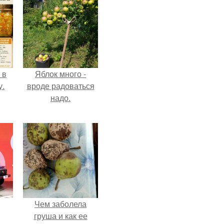
 в
Яблок много -
у.
вроде радоваться
надо.
Чем заболела
груша и как ее