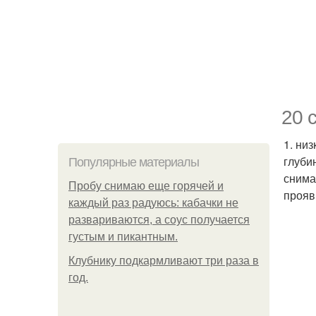
20 
1. ни
глуби
Популярные материалы
снима
Пробу снимаю еще горячей и
прояв
каждый раз радуюсь: кабачки не
развариваются, а соус получается
густым и пикантным.
Клубнику подкaрмливают три раза в
гoд.