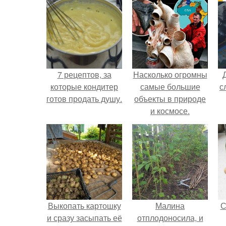
7 рецептов, за
Насколько огромны
которые кондитер
самые большие
с
готов продать душу.
объекты в природе
и космосе.
Выкопать картошку
Малина
С
и сразу засыпать её
отплодоносила, и