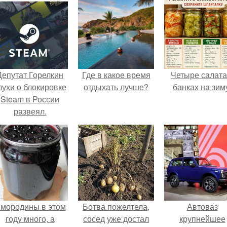
Депутат Горелкин
Где в какое время
Четыре салата
лухи о блокировке
отдыхать лучше?
банках на зим
Steam в России
развеял.
мородины в этом
Ботва пожелтела,
Автоваз
году много, а
сосед уже достал
крупнейшее