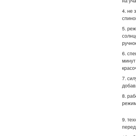
на уч
4. не
спино
5. ре
солнц
ручно
6. спе
минут
красо
7. си
добав
8. ра
режим
9. те
перед