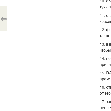
10. о
тучи 
11. с
⇦
краси
12. ф
также
13. в
чтобы
14. н
приня
15. R
время
16. о
от эт
17. з
непре