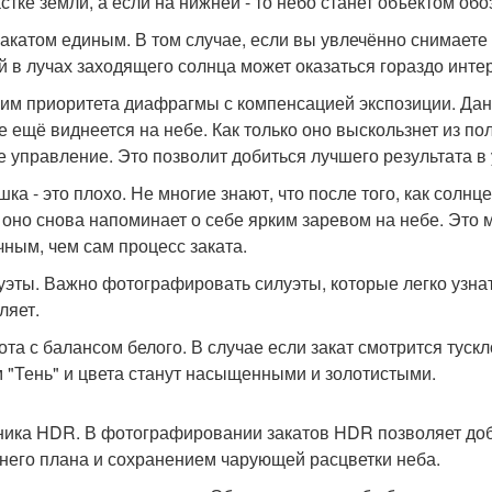
астке земли, а если на нижней - то небо станет объектом обо
 закатом единым. В том случае, если вы увлечённо снимаете 
й в лучах заходящего солнца может оказаться гораздо интер
жим приоритета диафрагмы с компенсацией экспозиции. Дан
е ещё виднеется на небе. Как только оно выскользнет из п
е управление. Это позволит добиться лучшего результата в
шка - это плохо. Не многие знают, что после того, как солнц
 оно снова напоминает о себе ярким заревом на небе. Это
чным, чем сам процесс заката.
луэты. Важно фотографировать силуэты, которые легко узна
ляет.
бота с балансом белого. В случае если закат смотрится туск
 "Тень" и цвета станут насыщенными и золотистыми.
хника HDR. В фотографировании закатов HDR позволяет до
него плана и сохранением чарующей расцветки неба.