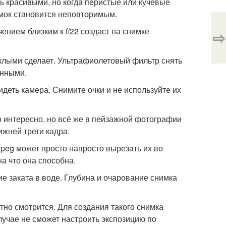
нь красивыми, но когда перистые или кучевые
имок становится неповторимым.
ением близким к f/22 создаст на снимке
⇨
клыми сделает. Ультрафиолетовый фильтр снять
енными.
видеть камера. Снимите очки и не используйте их
то интересно, но всё же в пейзажной фотографии
ижней трети кадра.
Jpeg может просто напросто вырезать их во
а что она способна.
е заката в воде. Глубина и очарование снимка
ктно смотрится. Для создания такого снимка
лучае не сможет настроить экспозицию по