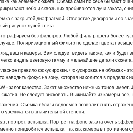
блака как элемент сюжета. Облака сами по себе бывают оче
прикрывают небо и сквозь них пробиваются лучи заката, сн
ъёмка с закрытой диафрагмой. Отверстие диафрагмы со знач
вый рисунок лучей света.
отографируем без фильтров. Любой фильтр цвета более тус
 лучше. Поляризационный фильтр не сделает цвета насыщ
згляд ваш и камеры. Вам следует видеть так же, как и будет 
 четко видеть цветовую гамму и мельчайшие детали сюжета.
егласное правило фокусировки. Фокусировка на облаках - э
то наводить фокус на зону, которая находится в пределах н
AW - залог качества. Закат множество нежных тонов имеет. 
 сжатия. Не следует рисковать. Выжимайте из камеры всё, н
тражения. Съёмка вблизи водоёмов позволит снять отражени
ого увеличатся в значительной степени.
акат, портрет, вспышка. Портрет на фоне заката очень эффе
менно понадобится вспышка, так как камера в противном с