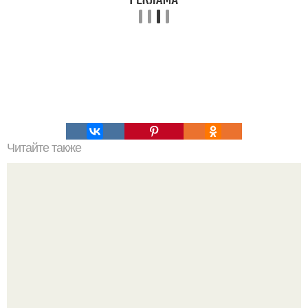
Читайте также
Простой тест, с помощью которого можно легко
выяснить, каких именно витаминов вам не хватает.