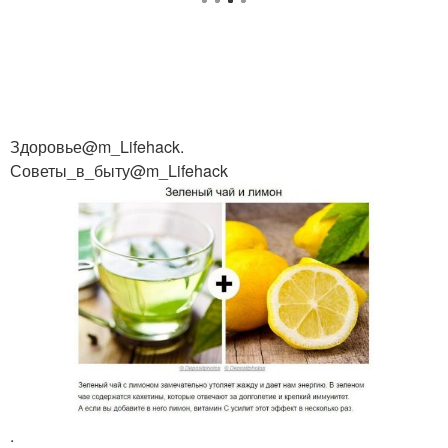
Здоровье@m_Lifehack.
Советы_в_быту@m_Lifehack
.