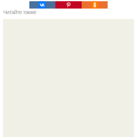
Читайте также
Найден способ обойти пароль на любом телефоне!
Пробу снимаю еще горячей и каждый раз радуюсь:
кабачки не развариваются, а соус получается густым и