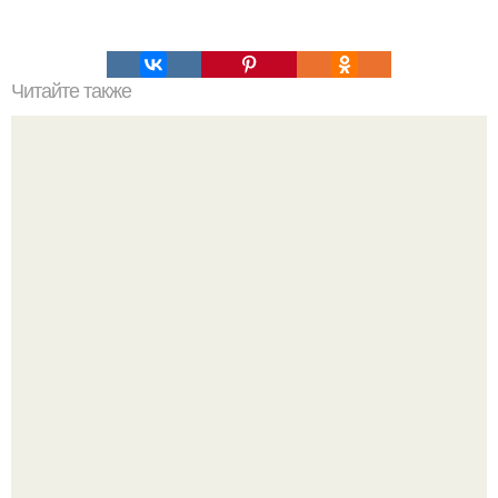
Читайте также
Маски для лица с эффектом подтягивания упругость
вашей коже вернут.