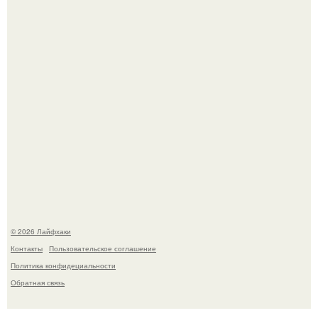
продолжают цвести как сумасшедшие?
Сняли лук или ранний картофель и бросили голую грядку
до весны?
© 2026 Лайфхаки
Контакты
Пользовательское соглашение
Политика конфидециальности
Обратная связь