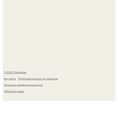
Чем заболела груша и как ее лечить?
© 2026 Лайфхаки
Контакты
Пользовательское соглашение
Политика конфидециальности
Обратная связь