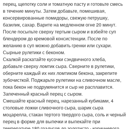
перец, щепотку соли и томатную пасту и готовьте смесь
в течение минуты. Затем добавьте, помешивая,
консервированные помидоры, свежую петрушку,
базилик, сахар. Варите на медленном огне 20 минут.
После посыпьте сверху тертым сыром и взбейте суп
блендером до кремовой консистенции. После по
желанию в суп можно добавить гренки или сухари.
Сырные рулетики с беконом.
Скалкой раскатайте кусочки сэндвичного хлеба,
добавьте сверху ломтик сыра. Сверните в рулетики,
оберните каждый их них ломтиком бекона, закрепите
зубочисткой. Поджарьте рулетики на сливочном масле,
пока бекон не подрумянится и сыр не расплавится.
Запеченный красный перец с сыром.
Смешайте красный перец, нарезанный кубиками, 4
столовые ложки сливочного сыра, шарик сыра
моцарелла, стакан тертого твердого сыра, соль и черный
перец в форме для выпечки и выпекайте при
температуре 180 градусов до золотисто - коричневого