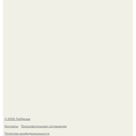
Ботва пожелтела, сосед уже достал вилы, и рука сама
тянется копать картошку.
Чем заболела груша и как ее лечить?
© 2026 Лайфхаки
Контакты
Пользовательское соглашение
Политика конфидециальности